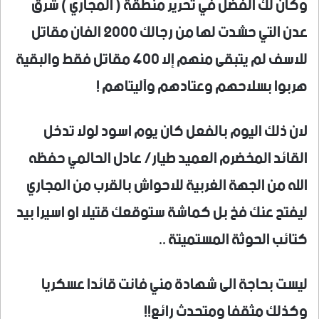
وكان لك الفضل في تحرير منطقة ( المجاري ) شرق
عدن التي حشدت لها من رجالك 2000 الفان مقاتل
للاسف لم يتبقى منهم إلا 400 مقاتل فقط والبقية
هربوا بسلاحهم وعتادهم وآليتاهم !
لان ذلك اليوم بالفعل كان يوم اسود لولا تدخل
القائد المخضرم العميد طيار/ عادل الحالمي حفظه
الله من الجهة الغربية للاحواش بالقرب من المجاري
ليفتح عنك فخ بل كماشة ستوقعك قتيلا او اسيرا بيد
كتائب الحوثة المستميتة ..
ليست بحاجة الى شهادة مني فانت قائدا عسكريا
وكذلك مثقفا ومتحدث رائع!!