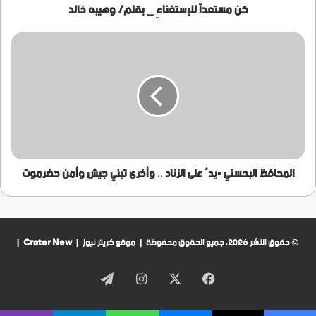
كن مستعداً للإستغناءِ _ بقلم/ وهيبه خالد
المحافظ
البحسني
▪يدٌ
على
الزناد
..
وأخرى
تبني
جيش
وأمن
المحافظ البحسني ▪يدٌ على الزناد .. وأخرى تبني جيش وأمن حضرموت
حضرموت
© حقوق النشر 2026، جميع الحقوق محفوظة | موقع كريتر نيوز |
Crater New
|
فيسبوك
‫X
انستقرام
تيلقرام