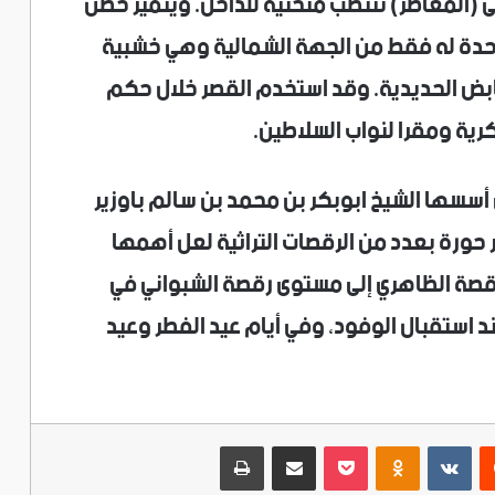
ى (المعاصر) تنتصب منحنية للداخل. ويتميز حصن
حدة له فقط من الجهة الشمالية وهي خشبية
بض الحديدية. وقد استخدم القصر خلال حكم
رية ومقرا لنواب السلاطين.
 أسسها الشيخ ابوبكر بن محمد بن سالم باوزير
حورة بعدد من الرقصات التراثية لعل أهمها
رقصة الظاهري إلى مستوى رقصة الشبواني في
د استقبال الوفود، وفي أيام عيد الفطر وعيد
ريست
‫Pocket
Odnoklassniki
مشاركة عبر البريد
طباعة