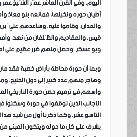
اليوم. وفي القرن العاشر عمّر الشّيخ عمر ب
أطيان حوره ونخيلها، فمانعه بنو معاذ وأ
والعدان، وقاموا عليه، وساعدهم عليّ بن ظ
قيس، والمقاديم والظّلفان من نهد، وأمدّهم
وبو عسكر، وحصل منهم ضرر عظيم على أه
وبما أن حورة محاطة بأراض خصبة فقد مار
وهاجر منهم عدد كبير إلى دول الخليج، ومع
وأسهم في ترميم حصن حورة التاريخي المهدد
الأجانب الذين توقفوا في حورة وسكنوا فيه
التاسع عشر. وكما ذكرنا أول من شيد هذا
يشرف على كل ما حوله ويتكون المبنى من 