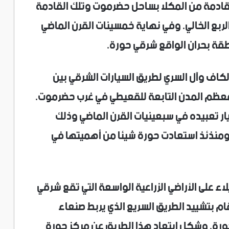
 القادمة من المكلا بساحل حضرموت وتلك القادمة
لربع الخالي. وفي نهاية خمسينات القرن الماضي
طقة بحران الواقع شرقي حورة.
الكاف وآل السري لطريق السيارات الشرقي بين
معظم المدن التابعة للقعيطي في غرب حضرموت.
ار تعبيده في سبعينيات القرن الماضي وذلك
 ومنذئذ استعادت حورة شيئا من أهميتها في
الاستيلاء على الأراضي الزراعية الواسعة التي تقع شرقي
 بتشييد الطريق السريع الذي يربط صنعاء
رة. وشكل ابتعاد هذا الطريق عن مركز حورة