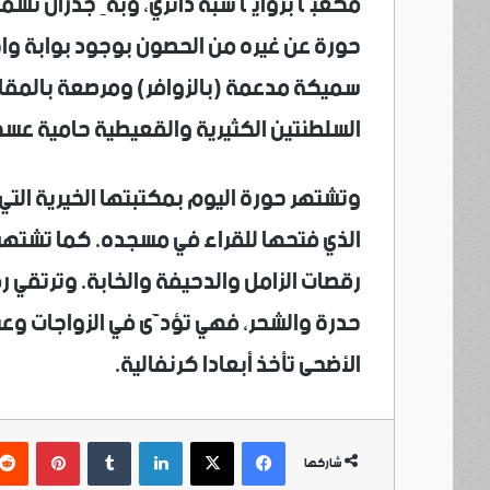
مكعبًا بزوايًا شبة دائري، وبهِ جدران تسم
حورة عن غيره من الحصون بوجود بوابة وا
سميكة مدعمة (بالزوافر) ومرصعة بالمقا
السلطنتين الكثيرية والقعيطية حامية عسك
وتشتهر حورة اليوم بمكتبتها الخيرية التي
الذي فتحها للقراء في مسجده. كما تشتهر 
رقصات الزامل والدحيفة والخابة. وترتقي 
حدرة والشحر، فهي تؤدَّى في الزواجات وعن
الأضحى تأخذ أبعادا كرنفالية.
فيسبوك
‫X
لينكدإن
بينتي
شاركها