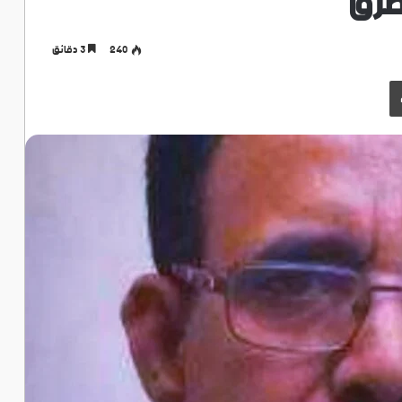
طرق
240
3 دقائق
طباعة