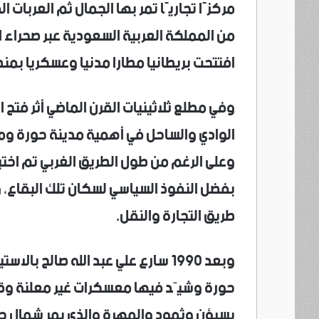
مركزًا تجاريًا تمر بها الجمال ثم العربات
من المملكة العربية السعودية عبر صحراء ا
افتتحت بريطانيا مطارا مدنيا وعسكريا بمن
وفي مطلع ثلاثينيات القرن الماضي أثر فتح 
الوادي والساحل في أهمية مدينة حورة و
وعلى الرغم من طول الطريق الغربي تم اختي
بفضل النفوذ السياسي لسكان تلك البقاع،
طريق التجارة والنقل.
وبعد 1990 سارع علي عبد الله صالح ب
حورة وشيّد فيها معسكرات غير معلنة وقام
بسيؤن وثمود والمهرة والذي يمر شمال حو