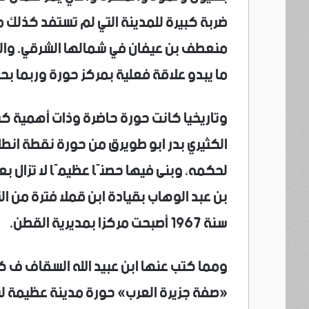
ضربة كبيرة للمدينة التي لم تستفد كذلك م
منعطف بن عيفان في شمالها الشرقي. والي
ما يبدو علاقة فعلية بمركز حورة وربما 
وتاريخيا كانت حورة حاضرة وذات أهمية كب
الكثيري بدر ابو طويرق من حورة نقطة انط
لحكمه، وبنى فيها حصنًا عظيمًا لا تزال بع
بن عبد الوهاب بقيادة ابن قملا فترة من ا
سنة 1967 أصبحت مركزا بمديرية القطن.
ومما كتب عنها ابن عبيد الله السقاف ف كت
«صفة جزيرة العرب» حورة مدينة عظيمة لب