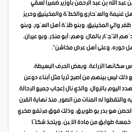
ن عبد الله بن عبد الرحمن باوزير ضميرا لسقي
هل غنيمة والسّحارى والخطّة والمخينيق وحريز
فر والي المخينيق، وبنو ظنّة أهل السّور، وبنو
 التّجّار بالمال، وهم: أبو منذر، وبو عيران،
ل حوره، وعلى أهل عرض مخاشن”.
س سكانها الزراعة. وبعض الحرف البسيطة.
 ذلك ليس بينهم من أصبح ثريا مثل أبناء دوعن
 اليوم بالزوال، والذي نال إعجاب جميع الرحالة
 والتقطوا له المئات من الصور، منذ نهاية القرن
 الحصن هو بدر بو طويرق، وذلك فوق مرتفع صخري
خمسة طوابق من مادة اللِبن، ويتحذ شكلًا