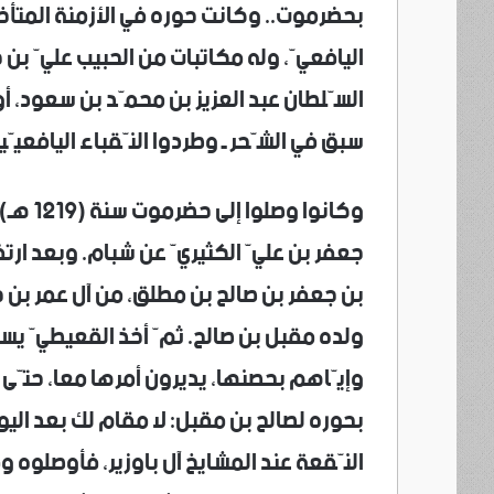
بحضرموت.. وكانت حوره في الأزمنة المتأ
اليافعيّ، وله مكاتبات من الحبيب عليّ ب
سبق في الشّحر ـ وطردوا النّقباء اليافعيّي
وكانوا 
جعفر بن عليّ الكثيريّ عن شبام. وبعد ارتف
بن جعفر بن صالح بن مطلق، من آل عمر بن ج
ولده مقبل بن صالح. ثمّ أخذ القعيطيّ يس
وإيّاهم بحصنها، يديرون أمرها معا، حتّى 
بحوره لصالح بن مقبل: لا مقام لك بعد اليوم
النّقعة عند المشايخ آل باوزير، فأوصلوه و