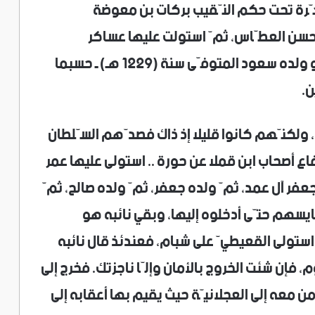
خّرة تحت حكم النّقيب بركات بن معوضة
ن حسن العطّاس، ثمّ استولت عليها عساكر
السّلطان عبد العزيز بن محمّد بن سعود، أو ولده سعود المتوفّى سنة (١٢٢٩ هـ‌) ـ حسبما
ن.
وصلوا إلى حضرموت سنة (١٢١٩ هـ‌)، ولكنّهم كانوا قليلا إذ ذاك فصدّهم السّلطان
اع أصحاب ابن قملا عن حورة .. استولى عليها عمر
عفر آل عمد، ثمّ ولده جعفر، ثمّ ولده صالح، ثمّ
ايسهم حتّى أدخلوه إليها، وبقي نائبه هو
استولى القعيطيّ على شبام، فعندئذ قال نائبه
، فإن شئت الخروج بالأمان وإلّا ناجزتك. فخرج إلى
من معه إلى العجلانيّة حيث يقيم بها أعقابه إلى