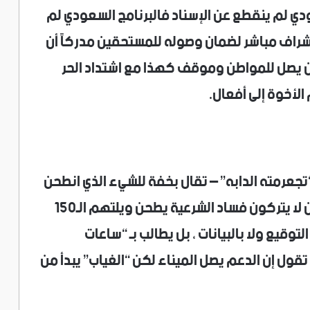
ودي لم ينقطع عن الإسناد فالبرنامج السعودي لم
شراف مباشر لضمان وصوله للمستحقين مدركاً أن
ن يصل للمواطن وموقف كهذا مع اشتداد الحر
 الأخوة إلى أفعال.
تجعرمته الدابه” – تقال بخفة للشيء الذي انطحن
وصار فتات تحت الحافر – والحوكمة تعني ان لا يتركون فساد الشرعية يطحن ويلتهم الـ150
وقيع ولا بالبيانات ، بل يطالب بـ “ساعات
 تقول إن الدعم يصل الميناء لكن “الغياب” يبدأ من