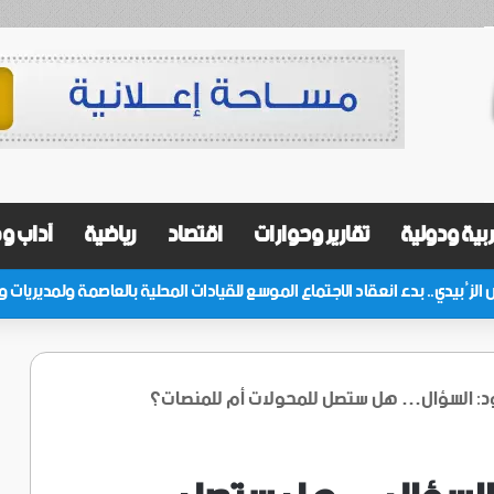
بية ودولية
تقارير وحوارات
اقتصاد
رياضية
آداب و