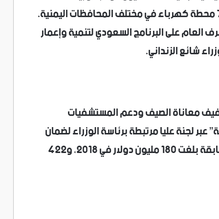
نفطية “ديزل ومازوت” لتشغيل أكثر من 70 محطة كهرباء في مختلف المحافظات اليمنية.
ف العام على البرنامج السعودي لتنمية وإعمار
راء شائع الزنداني.
تخفيف معاناة الصيف ودعم المستشفيات
عبر لجنة عليا مرتبطة برئاسة الوزراء لضمان
وصوله للمستفيد النهائي وامتداداً لمنح سابقة بلغت 180 مليون دولار في 2018، و422