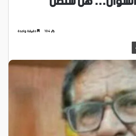
د: السؤال… هل ستصل
104
دقيقة واحدة
طباعة