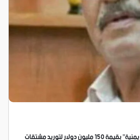
وُقِّعت هذا الاسبوع اتفاقية “سعودية – يمنية” بقيمة 150 مليون دولار لتوريد مشتقات