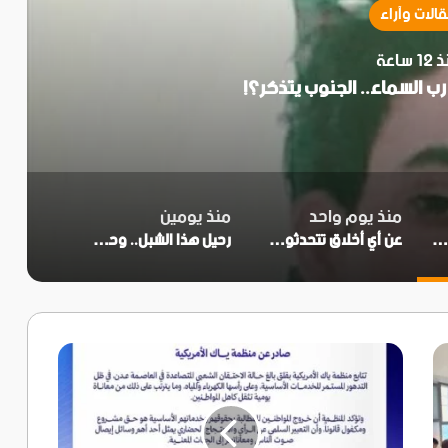
الات وآراء
 يوم واحد
ثون ودماء أبطالنا لم تجف
منذ يوم واحد
منذ يومين
يس تشفياً بل عدالة رب السماء.. الجنوب يتذكر؟!
​عن أي أخلاق تتحدثون ودماء أبطالنا لم تجف
رحيل هذا الشبل.. وحديث الذكريات
منظمة
ياك
الأمريكية
تدعو
لحماية