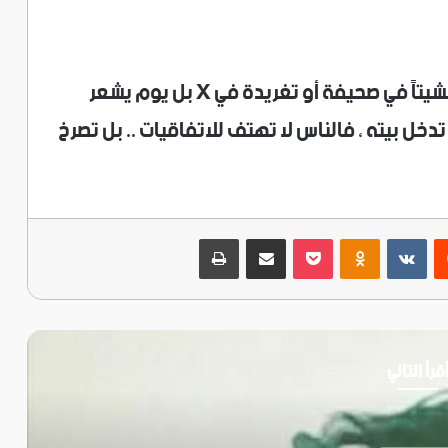
إن الإنجاز الحقيقي ليس خبراً في قناة أو مانشيتاً في صحيفة أو تغريدة في X بل يوم يشعر
ت كيلووات تدخل بيته ، فالناس لا تهتف للاتفاقيات .. بل تصرخ
ريست
‫Pocket
Odnoklassniki
مشاركة عبر البريد
طباعة
قرأ التالي