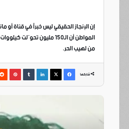
المواطن أن الـ150 مليون تحوّل
من لهيب الحر.
فيسبوك
‫X
لينكدإن
بينتي
شاركها
أ