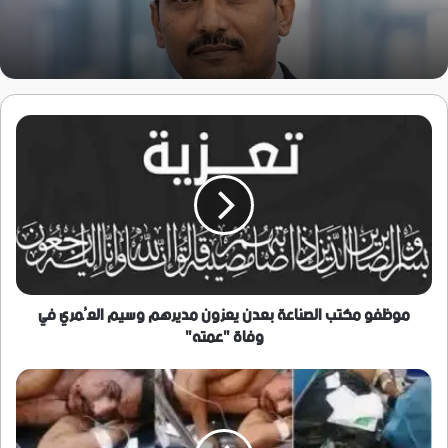
موظفو
مكتب
الصناعة
بعدن
يعزون
مديرهم
وسيم
العُمري
في
وفاة
موظفو مكتب الصناعة بعدن يعزون مديرهم وسيم العُمري في
"عمته"
وفاة "عمته"
ارتفاع
حصيلة
ضحايا
انفجار