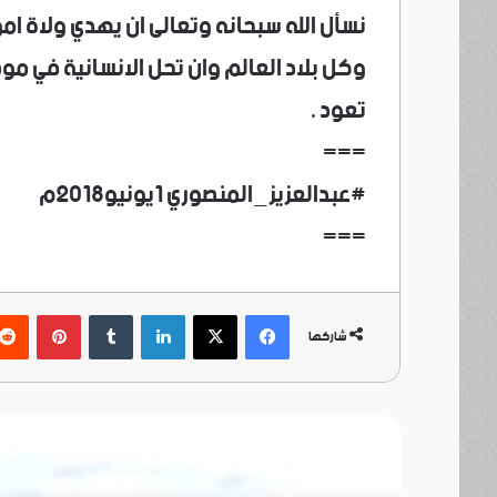
نسأل الله سبحانه وتعالى ان يهدي ولاة امور
وكل بلاد العالم وان تحل الانسانية في مو
تعود .
===
#عبدالعزيز_المنصوري ١يونيو٢٠١٨م
===
فيسبوك
‫X
لينكدإن
بينتي
شاركها
أ