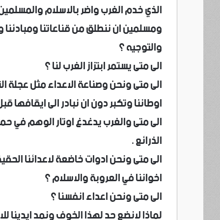
الذي خدم الغرب واضر بالاسلام والمسلمين ،
ومسلمين ان ننطلق من قناعاتنا ومبادئنا و
والتوجيه ؟
الى متى يستمر ابتزاز الغرب لنا ؟
الى متى ونحن وصناعة الاعداء مثل عجلة ال
اوطاننا وتكبر دون ان نبادر الى ايقافها قبل 
الى متى والغرب يدغدغ اوتار الوهم في حماي
الذرائع .
الى متى ونحن ادوات خاضعة لاعدائنا الحق
اخواننا في العروبة والاسلام ؟
الى متى ونحن اعداء انفسنا ؟
لماذا لانضع حد لهذا الخوف ونمد ايدينا للا