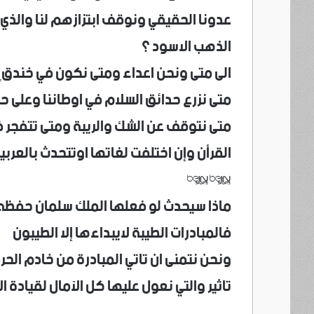
عدونا الحقيقي ونوقف ابتزازهم لنا والذي 
الذهب الاسود ؟
الى متى ونحن اعداء ومتى نكون في خندقٍ واح
متى نزرع حدائق السلام في اوطاننا وعلى حدو
متى نتوقف عن الشك والريبة ومتى تتفجر في 
القرأن وإن اختلفت لغاتها اوتتحدث بالعربي
**
ماذا سيحدث لو فعلها الملك سلمان حفظه ا
فالمبادرات الطيبة لايبداءها إلا الطيبون
ونحن نتمنى ان تاتي المبادرة من خادم الحر
تاثير والتي نعول عليها كل الآمال لقيادة ال