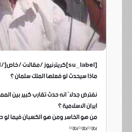
[su_label]كريترنيوز /مقالات /خاص[/su_label]
ماذا سيحدث لو فعلها الملك سلمان ؟
نفترض جدلاً انه حدث تقارب كبير بين الممل
ايران الاسلامية ؟
من هو الخاسر ومن هو الكسبان فيما لو ح
***