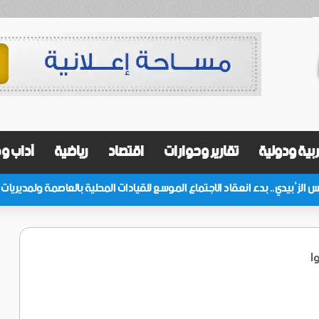
بية ودولية
تقارير وحوارات
اقتصاد
رياضية
آداب و
ا