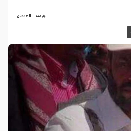
441
2 دقائق
طباعة