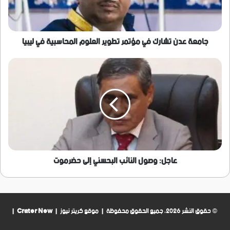
العلوم
المحاسبية
في
ليبيا
جامعة عدن تشارك في مؤتمر تطوير العلوم المحاسبية في ليبيا
عاجل:
وصول
النائب
البحسني
إلى
حضرموت
عاجل: وصول النائب البحسني إلى حضرموت
© حقوق النشر 2026، جميع الحقوق محفوظة | موقع كريتر نيوز |
Crater New
|