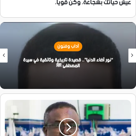
عيش حياتك بشجاعة، وكن قويا.
آداب وفنون
“نور أضاء الدنيا”.. قصيدة تاريخية وثائقية في سيرة
المصطفى ﷺ
جامعة
عدن
تشارك
في
مؤتمر
تطوير