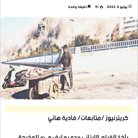
يوليو 2, 2026
81
دقيقة واحدة
كريترنيوز /متابعات/ فادية هاني
يأخذ الفيلم اللبناني «دو يو لاف مي» للمخرجة