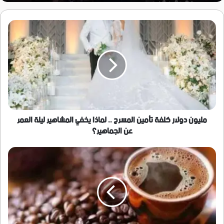
مليون
دولار
كلفة
تأمين
المسرح
..
لماذا
يخفي
المشاهير
ليلة
مليون دولار كلفة تأمين المسرح .. لماذا يخفي المشاهير ليلة العمر
العمر
عن الجماهير؟
عن
الجماهير؟
مفاجأة
مذهلة..
هذا
ما
تفعله
5
أكواب