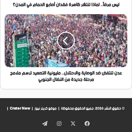
المدن؟
ليس مرضاً.. لماذا تنتشر ظاهرة فقدان أصابع الحمام في المدن؟
عدن
تنتفض
ضد
الوصاية
والاحتلال..
مليونية
التصعيد
ترسم
ملامح
مرحلة
عدن تنتفض ضد الوصاية والاحتلال.. مليونية التصعيد ترسم ملامح
جديدة
مرحلة جديدة من النضال الجنوبي
من
النضال
الجنوبي
© حقوق النشر 2026، جميع الحقوق محفوظة | موقع كريتر نيوز |
Crater New
|
فيسبوك
‫X
انستقرام
تيلقرام