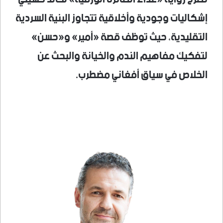
إشكاليات وجودية وأخلاقية تتجاوز البنية السردية
التقليدية، حيث توظف قصة «أمير» و«حسن»
لتفكيك مفاهيم الندم والخيانة والبحث عن
الخلاص في سياق أفغاني مضطرب.