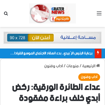
القائمة
بحث
برعاية الرئيس الزُبيدي.. بدء انعقاد الاجتماع الموسع للقيادات المحلية بالعاصمة ولمديريات وكتل مجلس العموم ومنسقيات الجامعة بالعاصمة عدن
الرئيسية
/
منوعات
/
آداب وفنون
آداب وفنون
عداء الطائرة الورقية: ركض
أبدي خلف براءة مفقودة