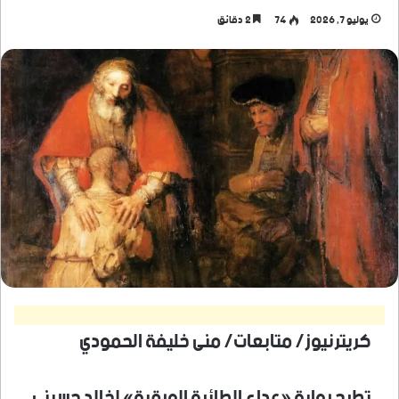
يوليو 7, 2026
74
2 دقائق
كريترنيوز/ متابعات/ منى خليفة الحمودي
تطرح رواية «عداء الطائرة الورقية» لخالد حسيني