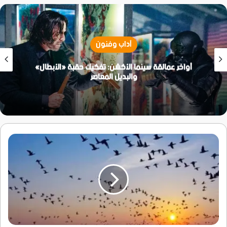
آداب وفنون
​أواخر عمالقة سينما الأكشن: تفكيك حقبة «الأبطال»
والبديل المعاصر
ليس
مرضاً..
لماذا
تنتشر
ظاهرة
فقدان
أصابع
الحمام
في