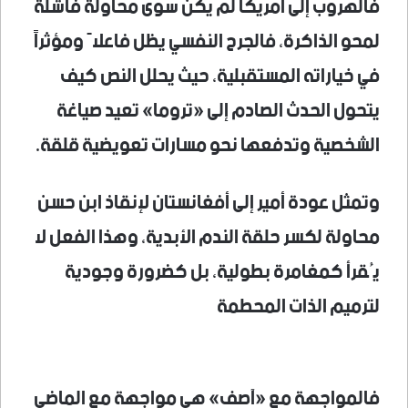
فالهروب إلى أمريكا لم يكن سوى محاولة فاشلة
لمحو الذاكرة، فالجرح النفسي يظل فاعلاً ومؤثراً
في خياراته المستقبلية، حيث يحلل النص كيف
يتحول الحدث الصادم إلى «تروما» تعيد صياغة
الشخصية وتدفعها نحو مسارات تعويضية قلقة.
وتمثل عودة أمير إلى أفغانستان لإنقاذ ابن حسن
محاولة لكسر حلقة الندم الأبدية، وهذا الفعل لا
يُقرأ كمغامرة بطولية، بل كضرورة وجودية
لترميم الذات المحطمة
فالمواجهة مع «آصف» هي مواجهة مع الماضي