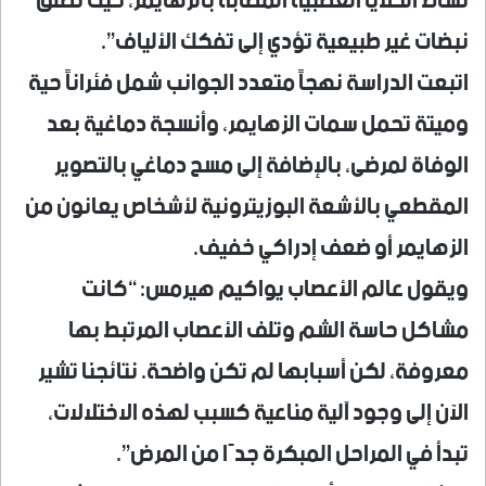
نشاط الخلايا العصبية المصابة بالزهايمر، حيث تطلق
نبضات غير طبيعية تؤدي إلى تفكك الألياف”.
اتبعت الدراسة نهجاً متعدد الجوانب شمل فئراناً حية
وميتة تحمل سمات الزهايمر، وأنسجة دماغية بعد
الوفاة لمرضى، بالإضافة إلى مسح دماغي بالتصوير
المقطعي بالأشعة البوزيترونية لأشخاص يعانون من
الزهايمر أو ضعف إدراكي خفيف.
ويقول عالم الأعصاب يواكيم هيرمس: “كانت
مشاكل حاسة الشم وتلف الأعصاب المرتبط بها
معروفة، لكن أسبابها لم تكن واضحة. نتائجنا تشير
الآن إلى وجود آلية مناعية كسبب لهذه الاختلالات،
تبدأ في المراحل المبكرة جدًا من المرض”.