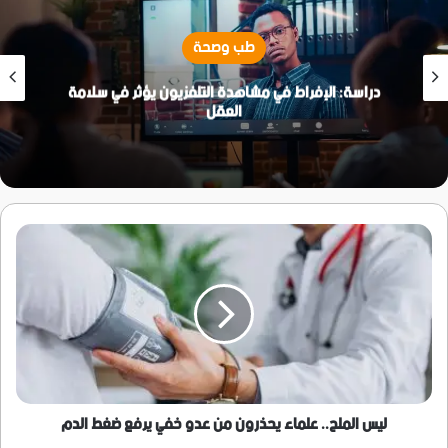
طب وصحة
دراسة: الإفراط في مشاهدة التلفزيون يؤثر في سلامة
العقل
ليس
الملح..
علماء
يحذرون
من
عدو
خفي
يرفع
ضغط
الدم
ليس الملح.. علماء يحذرون من عدو خفي يرفع ضغط الدم