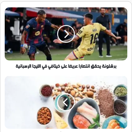
برشلونة
يحقق
انتصارا
عريضا
على
خيتافي
في
الليجا
الإسبانية
برشلونة يحقق انتصارا عريضا على خيتافي في الليجا الإسبانية
سر
الكولاجين
الحقيقي..
5
أطعمة
تمنع
التجاعيد