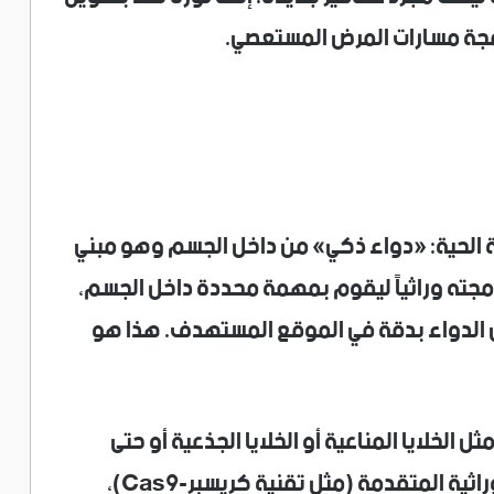
برمجة مسارات المرض المستعصي.
ة الحية: «دواء ذكي» من داخل الجسم وهو مبني
برمجته وراثياً ليقوم بمهمة محددة داخل الجسم،
 الدواء بدقة في الموقع المستهدف. هذا هو
ل الخلايا المناعية أو الخلايا الجذعية أو حتى
الميكروبات) باستخدام أدوات الهندسة الوراثية المتقدمة (مثل تقنية كريسبر-Cas9)،