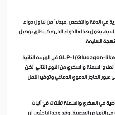
ة في الدقة والتخصص. فبدلاً من تناول دواء
جانبية، يعمل هذا «الدواء الحي» كـ نظام توصيل
أنسجة السليمة.
ثم تأتي مركبات (Glucagon-like Peptide-1 agonists) GLP-1 في المرتبة الثانية
لاج السمنة والسكري من النوع الثاني. لكن
 عبور الحاجز الدموي الدماغي وتوفير الأمل
مرضية في السكري والسمنة تشترك في آليات
في الأمراض العصبية. وقد وجد الباحثون أن