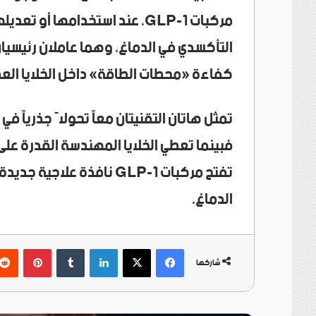
مركبات GLP-1، عند استخدامها أ
التأكسدي في الدماغ، وهما عاملان رئيسيان
كفاءة «محطات الطاقة» داخل الخلايا العصب
تمثل هاتان التقنيتان معاً تحولاً جذرياً ف
فبينما تعطي الخلايا المهندسة القدرة على
تفتح مركبات GLP-1 نافذة ع
الدماغ.
فيسبوك
‫X
لينكدإن
بينتي
شاركها