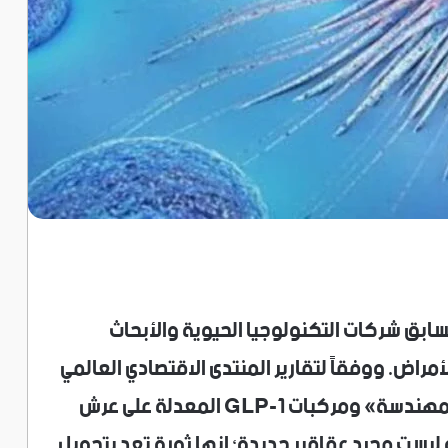
ابق شركات التكنولوجيا الحيوية والأبحاث
لأمراض. ووفقاً لتقارير المنتدى الاقتصادي العالمي
(WEF)، يتربع مفهوم «العلاجات الحية المهندسة» ومركبات GLP-1 المعدلة على عرش
ت العشرة الأولى لعام 2025. هذه ليست مجرد عقاقير جديدة؛ إنها ثورة تعد بتحويل