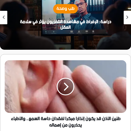
طب وصحة
دراسة: الإفراط في مشاهدة التلفزيون يؤثر في سلامة
العقل
طنين
الأذن
قد
يكون
إنذارا
مبكرا
لفقدان
حاسة
السمع..
والأطباء
طنين الأذن قد يكون إنذارا مبكرا لفقدان حاسة السمع.. والأطباء
يحذرون
يحذرون من إهماله
من