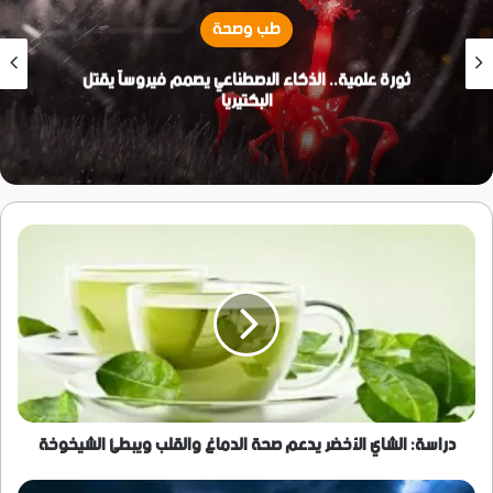
طب وصحة
ثورة علمية.. الذكاء الاصطناعي يصمم فيروساً يقتل
البكتيريا
دراسة:
الشاي
الأخضر
يدعم
صحة
الدماغ
والقلب
ويبطئ
الشيخوخة
دراسة: الشاي الأخضر يدعم صحة الدماغ والقلب ويبطئ الشيخوخة
"منها