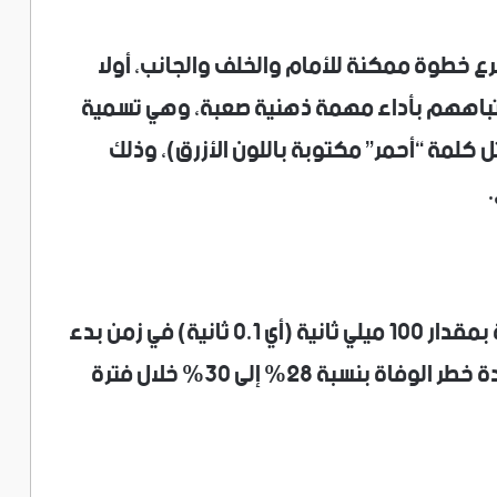
ع خطوة ممكنة للأمام والخلف والجانب، أولا
 انتباههم بأداء مهمة ذهنية صعبة، وهي تسمية
مثل كلمة “أحمر” مكتوبة باللون الأزرق)، وذلك
وكانت النتيجة الأكثر إثارة للقلق: كل زيادة بمقدار 100 ميلي ثانية (أي 0.1 ثانية) في زمن بدء
الخطوة أثناء التشتيت الذهني، ارتبطت بزيادة خطر الوفاة بنسبة 28% إلى 30% خلال فترة