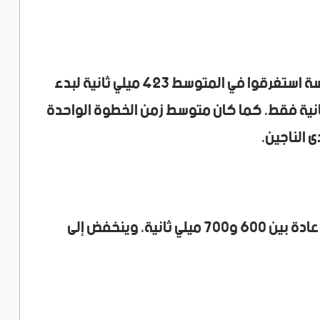
ووجد الفريق أن من توفوا خلال فترة الدراسة استغرقوا في المتوسط 423 ميلي ثانية لبدء
ما استغرق الناجون 313 ميلي ثانية فقط. كما كان متوسط زمن الخطوة الواحدة
يذكر أن بدء خطوة واحدة طبيعيا يستغرق عادة بين 600 و700 ميلي ثانية، وينخفض إلى