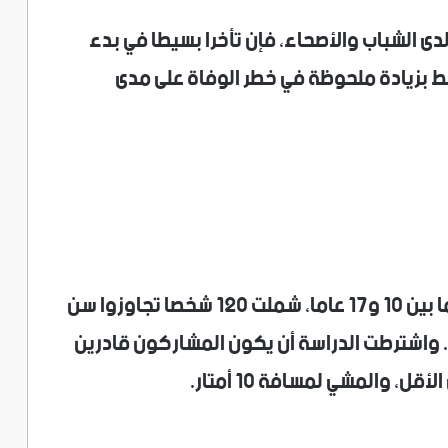
دى الشباب والأصحاء، فإن تأخرا بسيطا في بدء
رتبط بزيادة ملحوظة في خطر الوفاة على مدى
وأجرى باحثون في إسرائيل دراسة استمرت ما بين 10 و17 عاما، شملت 120 شخصا تجاوزوا سن
والستين، بمتوسط عمري 78 عاما. واشترطت الدراسة أن يكون المشاركون قادرين