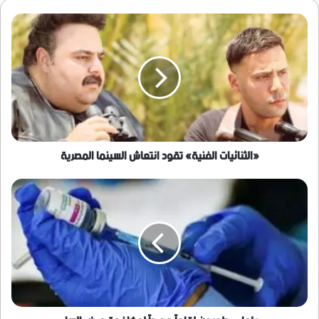
«الثنائيات
الفنية»
تقود
انتعاش
السينما
المصرية
«الثنائيات الفنية» تقود انتعاش السينما المصرية
علماء
يطورون
لقاحاً
جديداً
لمكافحة
مرض
السل