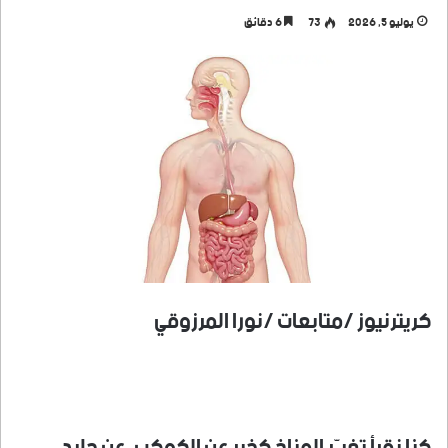
يوليو 5, 2026
73
6 دقائق
كريترنيوز /متابعات /نورا المرزوقي