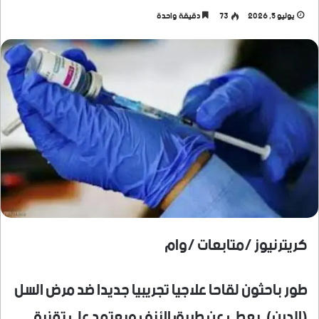
يوليو 5, 2026
73
دقيقة واحدة
كريترنيوز /متابعات /وام
طور باحثون لقاحا علاجيا تجريبيا جديدا ضد مرض السل
(الدرن)، يعطى عن طريق الأنف ويعتمد على تقنية