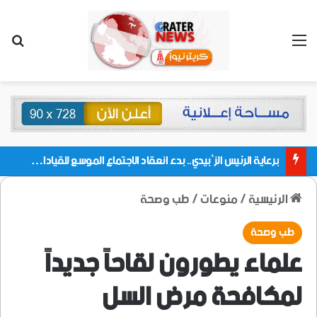
القائمة
بحث
برعاية الرئيس الزُبيدي.. بدء انعقاد الاجتماع الموسع للقيادات المحلية بالعاصمة ولمديريات وكتل مجلس العموم ومنسقيات الجامعة بالعاصمة عدن
الرئيسية
/
منوعات
/
طب وصحة
طب وصحة
علماء يطورون لقاحاً جديداً
لمكافحة مرض السل