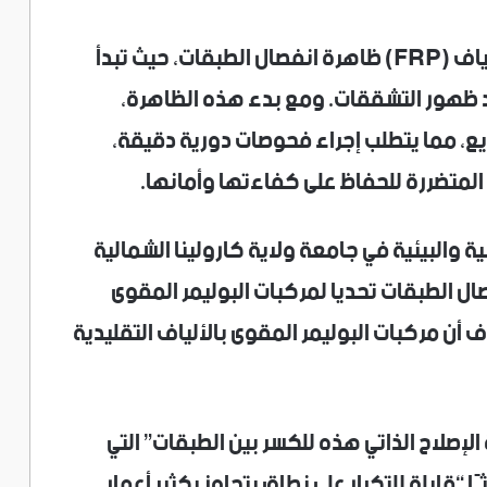
من أبرز عيوب المواد المركبة المقواة بالألياف (FRP) ظاهرة انفصال الطبقات، حيث تبدأ
 ظهور التشققات. ومع بدء هذه الظاهرة،
يع، مما يتطلب إجراء فحوصات دورية دقيقة،
ء المتضررة للحفاظ على كفاءتها وأمانها.
 والبيئية في جامعة ولاية كارولينا الشمالية
ال الطبقات تحديا لمركبات البوليمر المقوى
اف أن مركبات البوليمر المقوى بالألياف التقليدية
 الإصلاح الذاتي هذه للكسر بين الطبقات” التي
قابلة للتكرار على نطاق يتجاوز بكثير أعمار