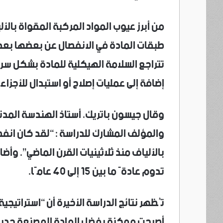
طبقات المادة في الانفصال عن بعضها بعد
تتراجع السلامة الهيكلية للمادة بشكل سر
إضافة إلى عمليات إصلاح أو استبدال للأجزا
وقال جيسون باتريك، أستاذ الهندسة المدنية
والمؤلف المشارك للدراسة : “لقد كان انفص
بالألياف منذ ثلاثينيات القرن الماضي”. وأض
تدوم عادةً ما بين 15 إلى 40 عامًا.
تُظهر نتائج الدراسة الأخيرة أن “استراتيجية
أصبحت ممكنة بفضل المادة المصنعة حديثًا “