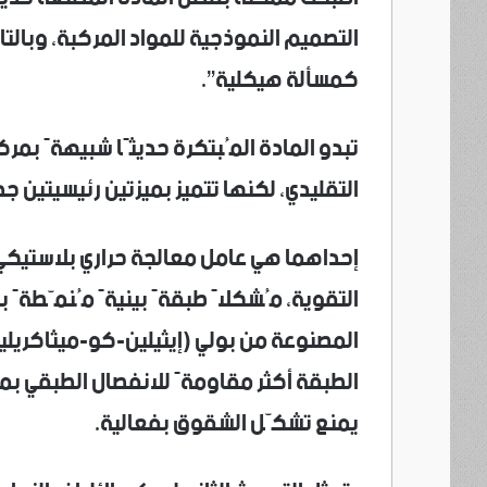
التصميم النموذجية للمواد المركبة، وبالت
كمسألة هيكلية”.
التقليدي، لكنها تتميز بميزتين رئيسيتين جد
إحداهما هي عامل معالجة حراري بلاستيكي طُ
التقوية، مُشكلاً طبقةً بينيةً مُنمّطةً ب
الطبقة أكثر مقاومةً للانفصال الطبقي بمق
يمنع تشكّل الشقوق بفعالية.