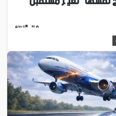
لح نفسها” تغيّر مستقبل
80
2 دقائق
طباعة