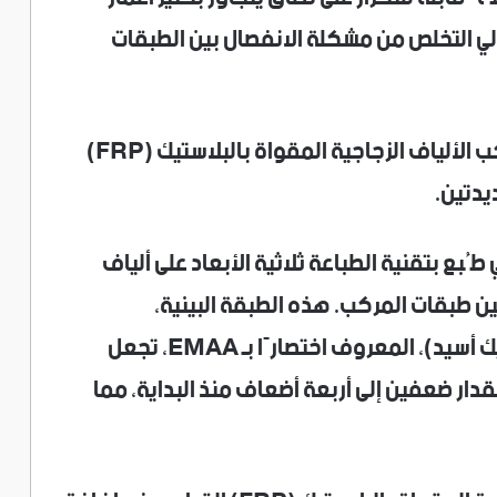
الي التخلص من مشكلة الانفصال بين الطبقات
تبدو المادة المُبتكرة حديثًا شبيهةً بمركب الألياف الزجاجية المقواة بالبلاستيك (FRP)
يدتين.
بع بتقنية الطباعة ثلاثية الأبعاد على ألياف
ين طبقات المركب. هذه الطبقة البينية،
المصنوعة من بولي (إيثيلين-كو-ميثاكريليك أسيد)، المعروف اختصارًا بـ EMAA، تجعل
دار ضعفين إلى أربعة أضعاف منذ البداية، مما