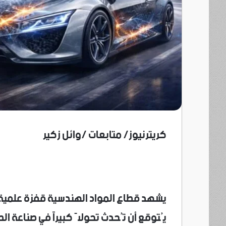
كريترنيوز/ متابعات /وائل زكير
يشهد قطاع المواد الهندسية قفزة علمية لا
يُتوقع أن تُحدث تحولاً كبيراً في صناعة ال