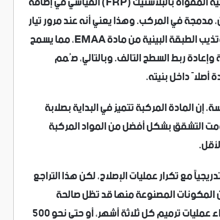
يتمثل التحديث الثاني لمركب الألياف الزجاجية المقواة بالبلاستيك (FRP) القياسي في إضافة
دمجة في المركب. وهذا يعني أنه عند مرور تيار
كهربائي عبر هذه الطبقات، فإنها تسخن وتذيب الطبقة البينية من مادة EMAA، مما يسمح
وإعادة ربط السطح التالف. وبالتالي، صُمم
أصلاً داخل بنيته.
، إن المادة المركبة تتميز في البداية بصلابة
قاومت التشقق بشكل أفضل من المواد المركبة
يجياً مع تكرار عمليات الإصلاح، لكن هذا التراجع
ن المكونات المصنوعة منها قد تظل صالحة
للاستخدام لمدة تصل إلى 125 عاماً عند إجراء عمليات ترميم كل ثلاثة أشهر، أو حتى نحو 500