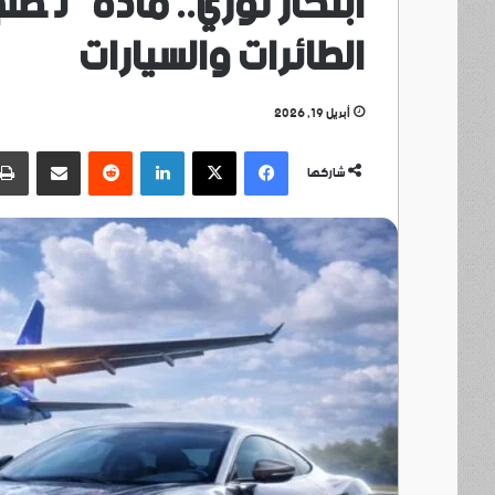
ابتكار ثوري.. مادة “تُص
الطائرات والسيارات
أبريل 19, 2026
فيسبوك
‫X
لينكدإن
مشاركة عبر البريد
شاركها