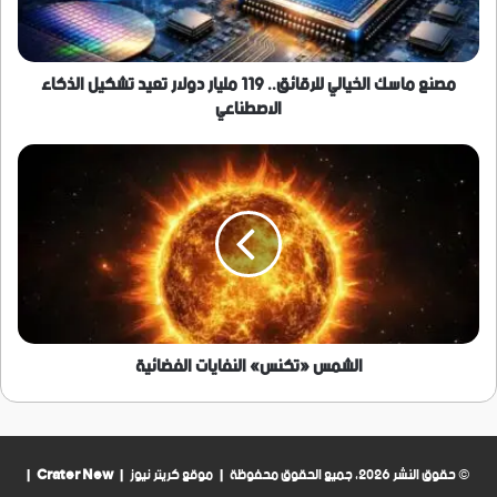
دولار
تعيد
تشكيل
الذكاء
مصنع ماسك الخيالي للرقائق.. 119 مليار دولار تعيد تشكيل الذكاء
الاصطناعي
الاصطناعي
الشمس
«تكنس»
النفايات
الفضائية
الشمس «تكنس» النفايات الفضائية
© حقوق النشر 2026، جميع الحقوق محفوظة | موقع كريتر نيوز |
Crater New
|