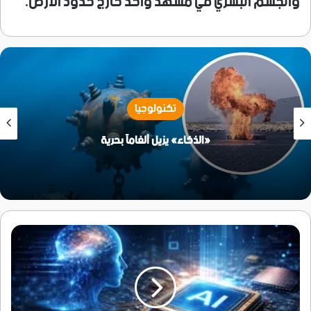
والجسم البشري في مشهد واحد خارج حدود الأرض.
تكنولوجيا
«الذكاء» يزيل ألغاماً بحرية
مصنع
ماسك
الخيالي
للرقائق..
119
مليار