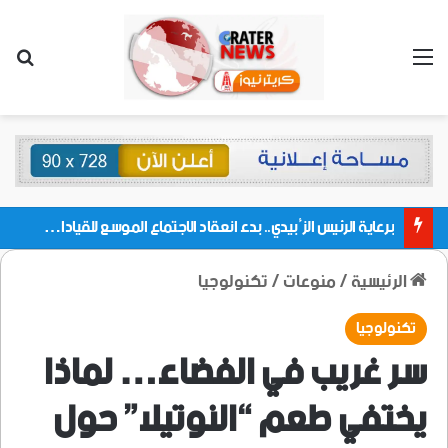
القائمة
بحث
برعاية الرئيس الزُبيدي.. بدء انعقاد الاجتماع الموسع للقيادات المحلية بالعاصمة ولمديريات وكتل مجلس العموم ومنسقيات الجامعة بالعاصمة عدن
الرئيسية
/
منوعات
/
تكنولوجيا
تكنولوجيا
سر غريب في الفضاء… لماذا
يختفي طعم “النوتيلا” حول