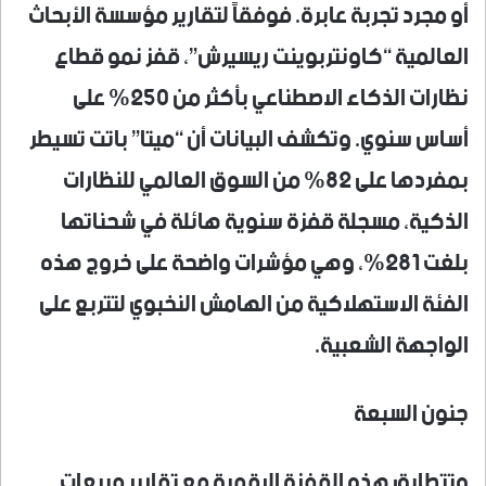
أو مجرد تجربة عابرة. فوفقاً لتقارير مؤسسة الأبحاث
العالمية “كاونتربوينت ريسيرش”، قفز نمو قطاع
نظارات الذكاء الاصطناعي بأكثر من 250% على
أساس سنوي. وتكشف البيانات أن “ميتا” باتت تسيطر
بمفردها على 82% من السوق العالمي للنظارات
الذكية، مسجلة قفزة سنوية هائلة في شحناتها
بلغت 281%، وهي مؤشرات واضحة على خروج هذه
الفئة الاستهلاكية من الهامش النخبوي لتتربع على
الواجهة الشعبية.
جنون السبعة
وتتطابق هذه القفزة الرقمية مع تقارير مبيعات