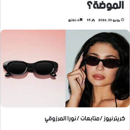
الموضة؟
يونيو 30, 2026
95
4 دقائق
كريترنيوز /متابعات /نورا المرزوقي