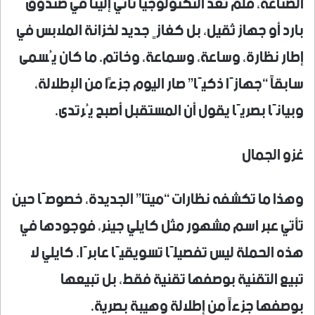
الصناعة، فلم تعد التكنولوجيا تأتي إلينا في صندوق
بارد أو جهاز ثقيل، بل كغازٍ جديد لخزانة الملابس في
إطار نظارة، وساعة، وسماعة، وخاتم. ما كان يُسمى
سابقاً “جهازًا ذكيًا” صار اليوم جزءًا من الإطلالة،
وبيانًا بصريًا يقول أن المستقبل أصبح يُرتدى.
غزو الجمال
وهذا ما تكشفه نظارات “ميتا” الجديدة، خصوصًا حين
تأتي عبر اسم مشهور مثل كايلي جينر، فوجودها في
هذه الحملة ليس تفصيلًا تسويقيًا عابرًا. كايلي لا
تبيع التقنية بوصفها تقنية فقط، بل تبيعها
بوصفها جزءاً من إطلالة وهيبة بصرية.