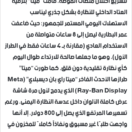
لتسريع احتلال منصات الموضة، قامت “ميتا” بترقية
العتاد الداخلي للنظارة بشكل جذري ليناسب
الاستهلاك اليومي المستمر للجمهور؛ حيث ضاعفت
عمر البطارية ليصل إلى 8 ساعات متواصلة من
الاستخدام العادي (مقارنة بـ 4 ساعات فقط في الطراز
الأول)، وهو ما جعلها صالحة للارتداء طوال اليوم
كأي نظارة تقليدية دون قلق. كما طورت “ميتا”
طرازها الأحدث الفاخر “ميتا راي بان ديسبلاي” (Meta
Ray-Ban Display) الذي يدمج لأول مرة شاشة
عرض كاملة الألوان داخل عدسة النظارة اليمنى، ورغم
تسعيرها المرتفع الذي يصل إلى 800 دولار، إلا أنها
واجهت طلبًا غير مسبوق ونفاذاً كاملاً للمخزون في