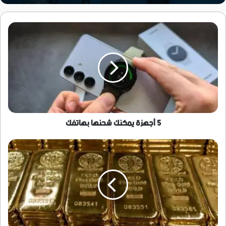
5
أجهزة
يمكنك
شحنها
بهاتفك
5 أجهزة يمكنك شحنها بهاتفك
الذهب
يواجه
أكبر
انخفاض
شهري
منذ
أواخر
2008