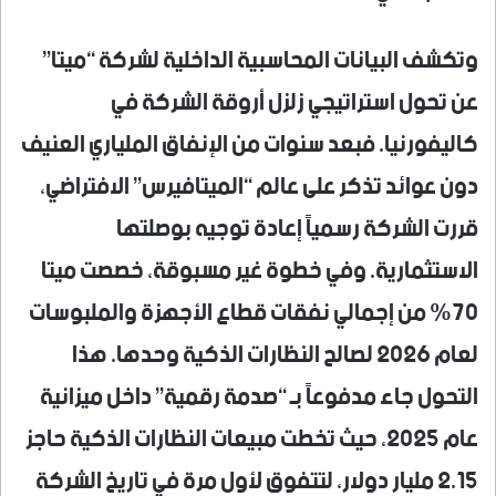
وتكشف البيانات المحاسبية الداخلية لشركة “ميتا”
عن تحول استراتيجي زلزل أروقة الشركة في
كاليفورنيا. فبعد سنوات من الإنفاق الملياري العنيف
دون عوائد تذكر على عالم “الميتافيرس” الافتراضي،
قررت الشركة رسمياً إعادة توجيه بوصلتها
الاستثمارية. وفي خطوة غير مسبوقة، خصصت ميتا
70% من إجمالي نفقات قطاع الأجهزة والملبوسات
لعام 2026 لصالح النظارات الذكية وحدها. هذا
التحول جاء مدفوعاً بـ “صدمة رقمية” داخل ميزانية
عام 2025، حيث تخطت مبيعات النظارات الذكية حاجز
2.15 مليار دولار، لتتفوق لأول مرة في تاريخ الشركة