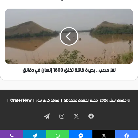
لغز
مرعب..
بحيرة
قاتلة
تخنق
1800
إنسان
في
دقائق
لغز مرعب.. بحيرة قاتلة تخنق 1800 إنسان في دقائق
© حقوق النشر 2026، جميع الحقوق محفوظة | موقع كريتر نيوز |
Crater New
|
فيسبوك
‫X
انستقرام
تيلقرام