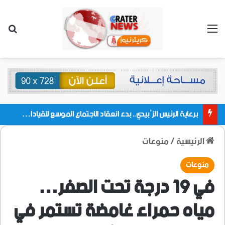
القائمة
بحث
برعاية الرئيس الزُبيدي.. بدء انعقاد الاجتماع الموسع للقيادات المحلية بالعاصمة ولمديريات وكتل مجلس العموم ومنسقيات الجامعة بالعاصمة عدن
الرئيسية
/
منوعات
منوعات
في 19 درجة تحت الصفر…
مياه حمراء غامضة تستمر في