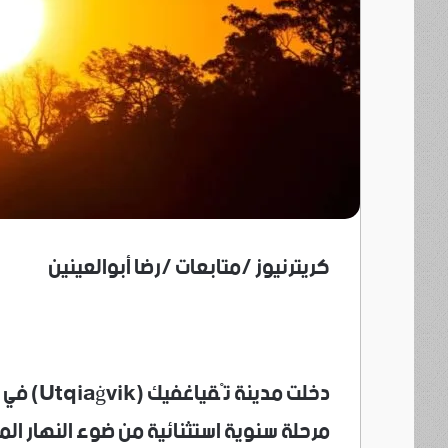
كريترنيوز /متابعات /رضا أبوالعينين
دخلت مدي