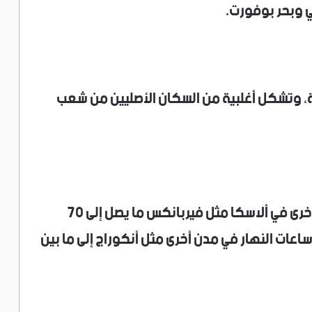
 وبحر بوفورت.
 سكان المدينة نحو 5,000 نسمة، وتشكل أغلبية من السكان الأصليين من شعب
وبالتوازي مع تْقياغفيك، ستشهد مناطق أخرى في ألاسكا مثل فيربانكس ما يصل إلى 70
ساعات النهار في مدن أخرى مثل أنكوراج إلى ما بين