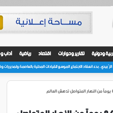
بية ودولية
تقارير وحوارات
اقتصاد
رياضية
آداب و