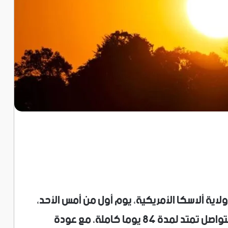
نة تْقياغفيك (Utqiaġvik) في ولاية ألاسكا الأمريكية، يوم أول من أمس الأحد،
مرحلة سنوية استثنائية من ضوء النهار المتواصل تمتد لمدة 84 يوما كاملة، مع عودة