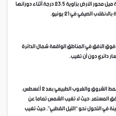
وتحدث ظاهرة “شمس منتصف الليل” نتيجة ميل محور الأرض بزاوية 23.5 درجة أثناء دورانها
لاب الصيفي في 21 يونيو.
وق الأفق في المناطق الواقعة شمال الدائرة
ر دائري دون أن تغيب.
وبحسب التوقعات، ستعود تْقياغفيك إلى نمط الشروق والغروب الطبيعي بعد 2 أغسطس،
شفق المستمر، حيث لا تغيب الشمس تماما عن
تبدأ المدينة في التحول نحو “الليل القطبي”، حيث تغيب