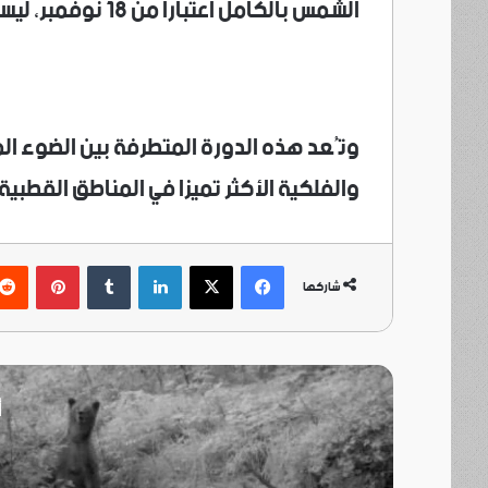
الشمس بالكامل اعتبارا من 18 نوفمبر، ليستمر الظلام حتى 22 يناير 2027.
وتُعد هذه الدورة المتطرفة بين الضوء الم
والفلكية الأكثر تميزا في المناطق القطبي
فيسبوك
‫X
لينكدإن
بينتي
شاركها
أ