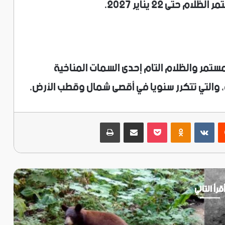
ستمر والظلام التام إحدى السمات المناخية
ة، والتي تتكرر سنويا في أقصى شمال وقطب الأرض.
ريست
‫Pocket
Odnoklassniki
مشاركة عبر البريد
طباعة
قرأ التالي