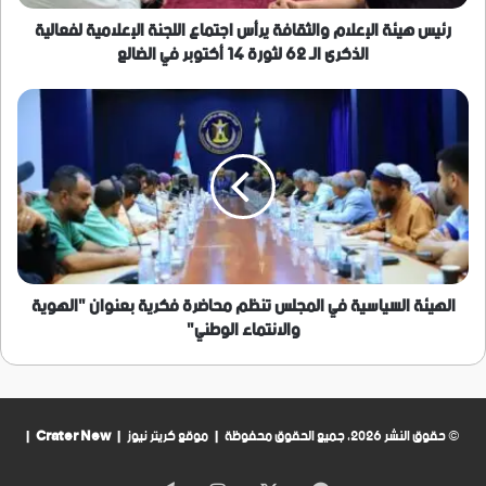
لفعالية
الذكرى
رئيس هيئة الإعلام والثقافة يرأس اجتماع اللجنة الإعلامية لفعالية
الـ
الذكرى الـ 62 لثورة 14 أكتوبر في الضالع
62
لثورة
الهيئة
14
السياسية
أكتوبر
في
في
المجلس
الضالع
تنظم
محاضرة
فكرية
بعنوان
"الهوية
والانتماء
الهيئة السياسية في المجلس تنظم محاضرة فكرية بعنوان "الهوية
الوطني"
والانتماء الوطني"
© حقوق النشر 2026، جميع الحقوق محفوظة | موقع كريتر نيوز |
Crater New
|