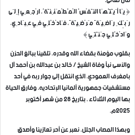
قال تعالى:
﴿ يَا أَيَّتُهَا النَّفْسُ الْمُطْمَئِنَّةُ، ارْجِعِي إِلَى
رَبِّكِ رَاضِيَةً مَرْضِيَّةً، فَادْخُلِي فِي عِبَادِي،
وَادْخُلِي جَنَّتِي ﴾
بقلوب مؤمنة بقضاء الله وقدره، تلقينا ببالغ الحزن
والأسى نبأ وفاة الشيخ / خالد بن عبدالله بن أحمد آل
بامغرف العمودي، الذي انتقل إلى جوار ربه في أحد
مستشفيات جمهورية ألمانيا الإتحاديه، وفارق الحياة
بها اليوم الثلاثاء ، بتاريخ 28 من شهر أكتوبر
2025م.
وبهذا المصاب الجلل، نعبر عن أحر تعازينا وأصدق