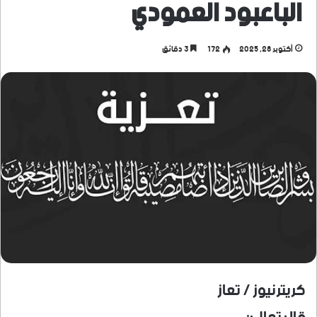
الباعبود العمودي
أكتوبر 28, 2025
172
3 دقائق
كريترنيوز / تعاز