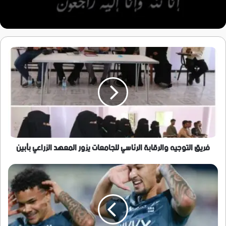
فريق
التوجيه
والرقابة
الرئاسي
للجامعات
يزور
المعهد
الزراعي
بأبين
فريق التوجيه والرقابة الرئاسي للجامعات يزور المعهد الزراعي بأبين
الهلال
ينجو
من
مفاجآت
كأس
الملك