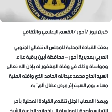
كريترنيوز /أحور /القسم الإعلامي والثقافي
بعثت القيادة المحلية للمجلس الانتقالي الجنوبي
العربي بمديرية أحور – محافظة أبين برقية عزاء
ومواساة وذلك في وفاة المغفور له بإذن الله تعالى
السيد الحاج محمد عبدالله الحامد الذي وافته المنية
مساء يوم السبت إثر مرض عضال ألمّ به.
وبهذا المصاب الجلل تتقدم القيادة المحلية بأحر
التعازي وأصدق المواساة إلى إخوانه: الداعية الشيخ