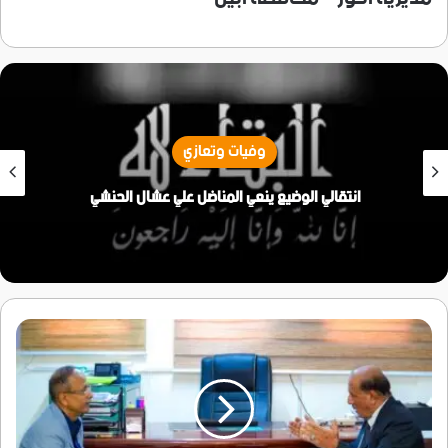
وفيات وتعازي
انتقالي الوضيع ينعي المناضل علي عشال الحنشي
‏هرهرة
يلتقي
القائم
بأعمال
رئيس
فريق