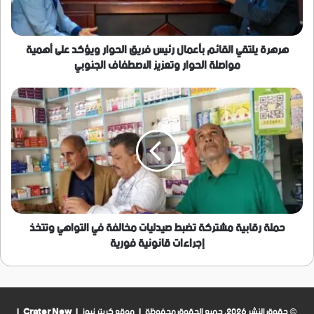
الحوار
ويؤكد
على
أهمية
‏هرهرة يلتقي القائم بأعمال رئيس فريق الحوار ويؤكد على أهمية
مواصلة
مواصلة الحوار وتعزيز الاصطفاف الجنوبي
الحوار
وتعزيز
حملة
الاصطفاف
رقابية
الجنوبي
مشتركة
تضبط
صيدليات
مخالفة
في
التواهي
وتتخذ
إجراءات
حملة رقابية مشتركة تضبط صيدليات مخالفة في التواهي وتتخذ
قانونية
إجراءات قانونية فورية
فورية
© حقوق النشر 2026، جميع الحقوق محفوظة | موقع كريتر نيوز |
Crater New
|