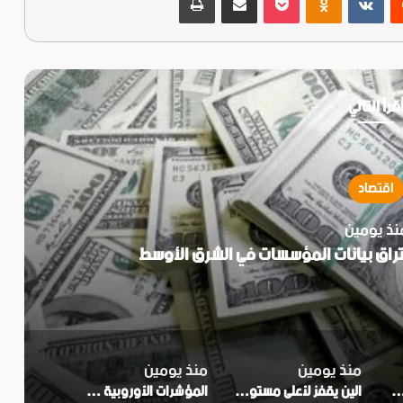
قرأ التالي
اقتصاد
نذ يومين
منذ يومين
منذ يومين
ر متوسط تكلفة اختراق بيانات المؤسسات في الشرق الأوسط
الين يقفز لأعلى مستوى في 3 أشهر
المؤشرات الأوروبية خضراء وسط ترقب أرباح الشركات