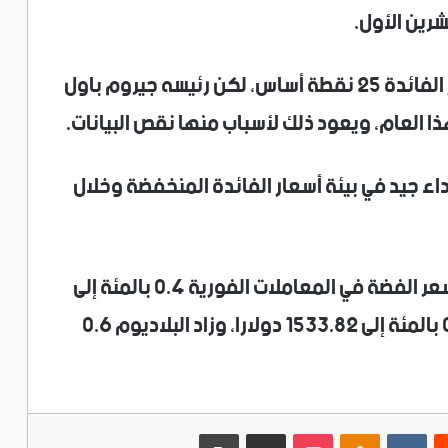
رين الأول.
وكان البنك المركزي الأمريكي خفض أسعار الفائدة 25 نقطة أساس، لكن رئيسه جيروم باول
ا العام، ويعود ذلك لأسباب منها نقص البيانات.
أداء جيد في بيئة أسعار الفائدة المنخفضة وخلال
وبالنسبة للمعادن النفيسة الأخرى، ارتفع سعر الفضة في المعاملات الفورية 0.4 بالمئة إلى
50.90 دولار للأوقية، وانخفض البلاتين 0.2 بالمئة إلى 1533.82 دولارا، وزاد البلاديوم 0.6
ريست
‫Pocket
Odnoklassniki
مشاركة عبر البريد
طباعة