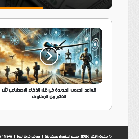
قواعد
الحروب
الجديدة
في
ظل
الذكاء
الاصطناعي
تثير
الكثير
من
قواعد الحروب الجديدة في ظل الذكاء الاصطناعي تثير
المخاوف
الكثير من المخاوف
© حقوق النشر 2026، جميع الحقوق محفوظة | موقع كريتر نيوز |
er New