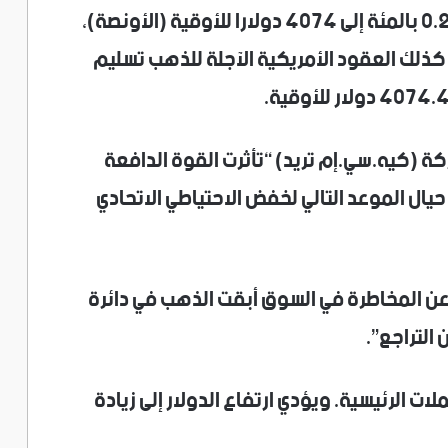
وصعد سعر الذهب في المعاملات الفورية 0.2 بالمئة إلى 4074 دولارا للأوقية (الأونصة)،
تش. وزادت كذلك العقود الأمريكية الآجلة للذهب تسليم
ة (كيه.سي.إم تريد) “تأثرت القوة الدافعة
يال الموعد التالي لخفض الاحتياطي الاتحادي
ن المخاطرة في السوق أبقت الذهب في دائرة
التراجع”.
بالمئة مقابل العملات الرئيسية. ويؤدي ارتفاع الدولار إلى زيادة