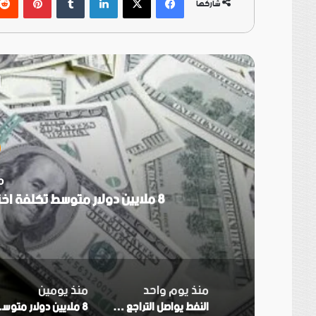
شاركها
أ
م
8 ملايين دولار متوسط تكلفة اختراق بيانات المؤسسات في الشرق الأوسط
منذ يوم واحد
منذ يومين
النفط يواصل التراجع مع ترقب نتيجة محادثات أمريكا وإيران
8 ملايين دولا