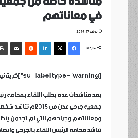
مناشدة خاصة من جمعية ا
في معاناتهم
يونيو 17, 2018
فيسبوك
‫X
لينكدإن
مشاركة عبر البريد
شاركها
[su_label type=”warning”]كريترنيوز /عدن /خاص[/su_label]
بعد مناشدات عده بطلب اللقاء بفخامه رئ
جمعيه جرحى عدن من
ومعاناتهم وجراحهم التي لم تجدمن ينظر
تناشد فخامة الرئيس اللقاء بالجرحى وانص