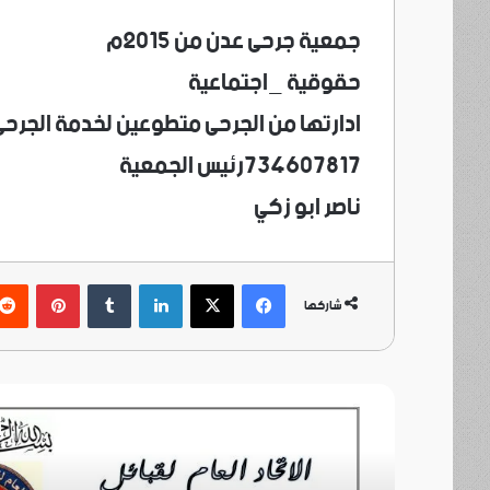
جمعية جرحى عدن من ٢٠١٥م
حقوقية _اجتماعية
ادارتها من الجرحى متطوعين لخدمة الجرحى
734607817رئيس الجمعية
ناصر ابو زكي
فيسبوك
‫X
لينكدإن
بينتي
شاركها
أ