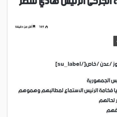
لجرحى الرئيس هادي للنظر
169
أقل من دقيقة
طباعة
يس الجمهورية
 ٢٠١٥م تناشد شخصيا فخامة الرئيس الاستماع لمطالبهم وهموهم
 لحالهم
افهم