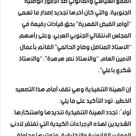
القمع السياسي والقانوني ضد الرموز الوطنية
الجنوبية، والتي كان آخرها تجديد إصدار ما تسمى
“أوامر القبض القهرية” بحق قيادات رفيعة في
المجلس الانتقالي الجنوبي العربي، وعلى رأسهم
“الأستاذ المناضل وضاح الحالمي” القائم بأعمال
الأمين العام، “والأستاذ نصر هرهرة”، “والأستاذ
شكري باعلي”.
​إن الهيئة التنفيذية وهي تقف أمام هذا التصعيد
الخطير، تود التأكيد على ما يلي:
​أولاً: تجدد الهيئة التنفيذية تنديدها واستنكارها
الشديدين لهذه الإجراءات الكيدية التي تفتقر لأدنى
المعايير القانونية والأخلاقية، وتعتبرها محاولة