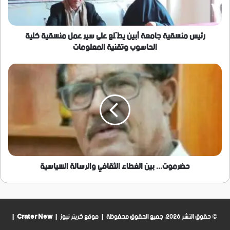
سير
عمل
منسقية
كلية
رئيس منسقية جامعة أبين يطّلع على سير عمل منسقية كلية
الحاسوب
الحاسوب وتقنية المعلومات
وتقنية
المعلومات
حضرموت...
بين
الغطاء
الثقافي
والرسالة
السياسية
حضرموت... بين الغطاء الثقافي والرسالة السياسية
© حقوق النشر 2026، جميع الحقوق محفوظة | موقع كريتر نيوز |
Crater New
|