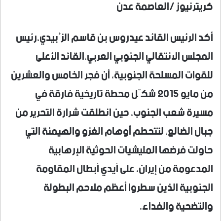
كريترنيوز /العاصمة عدن
أكد الرئيس القائد عيدروس بن قاسم الزُبيدي،رئيس
المجلس الانتقالي الجنوبي العربي،القائد الأعلى
للقوات المسلحة الجنوبية، أن فجر الخامس والعشرين
من مايو 2015 شكّل محطة تاريخية فارقة في
مسيرة شعب الجنوب، حين انطلقت شرارة التحرير من
جبال الضالع، لتتحطم أوهام الغزو والهيمنة التي
حاولت فرضها المليشيات الحوثية الإرهابية
المدعومة من إيران، على أيدي أبطال المقاومة
الجنوبية الذين سطروا أعظم ملاحم البطولة
والتضحية والفداء.