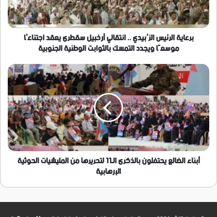
سقطرى
يعقد
اجتناعُا
موسعًا
برعاية الرئيس الزُبيدي .. انتقالي أرخبيل سقطرى يعقد اجتناعُا
ويجدد
موسعًا ويجدد التمسك بالثوابت الوطنية الجنوبية
التمسك
بالثوابت
أبناء
الوطنية
الضالع
الجنوبية
يحتفلون
بالذكرى
الـ11
لتحريرها
من
المليشيات
الحوثية
الإرهابية
أبناء الضالع يحتفلون بالذكرى الـ11 لتحريرها من المليشيات الحوثية
الإرهابية