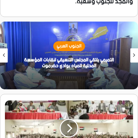
والمجد للجنوب وشعبه.
الجنوب العربي
رئيس مؤسسة رؤية عدن:نسعى لتمكين المرأة والشباب
وبناء مجتمع متكافل
برعاية
الرئيس
الزُبيدي
..
انتقالي
أرخبيل