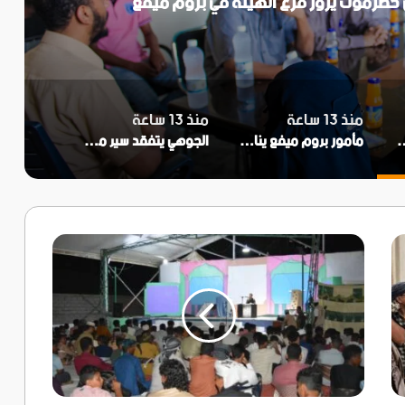
ل حضرموت يزور فرع الهيئة في بروم ميفع
منذ 13 ساعة
منذ 13 ساعة
حل حضرموت يزور فرع الهيئة في بروم ميفع
مأمور بروم ميفع يناقش مع مدير الهيئة العامة للأراضي بساحل حضرموت جملة من القضايا والمستجدات
الجوهي يتفقد سير مشروع العيادات الطبية المجانية بالمركز الصحي في بروم حضرموت
منتدى
أحور
ينظم
أمسية
عيدية
فرائحية
وسط
أجواء
بهيجة