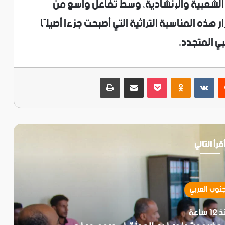
الشعبية والإنشادية، وسط تفاعل واسع من
 هذه المناسبة التراثية التي أصبحت جزءًا أصيلًا
ي المتجدد.
ريست
‫Pocket
Odnoklassniki
مشاركة عبر البريد
طباعة
قرأ التالي
جنوب العربي
1 ساعة