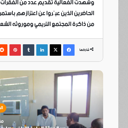
وشهدت الفعالية تقديم عدد من الفقرات 
الحاضرين الذين عبّروا عن اعتزازهم باستمرار
من ذاكرة المجتمع التريمي وموروثه الشعب
فيسبوك
‫X
لينكدإن
بينتي
شاركها
أ
ال
منذ 2