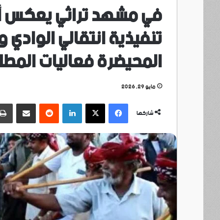
في مشهد تراثي يعكس أص
تنفيذية انتقالي الوادي و
المحيضرة فعاليات المطل
مايو 29, 2026
فيسبوك
‫X
لينكدإن
مشاركة عبر البريد
شاركها