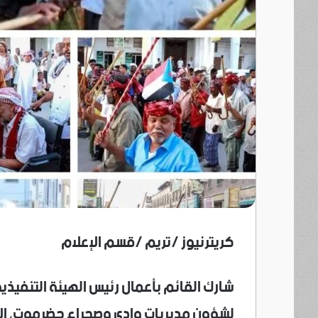
كريترنيوز /تريم /قسم الإعلام
شارك القائم بأعمال رئيس الهيئة التنفيذية
لشؤون مديريات وادي وصحراء حضرموت، الأ