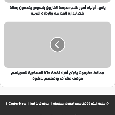
رسالة
شكر
يافع.. أولياء أمور طلاب مدرسة الفاروق بلبعوس يقدمون رسالة
لإدارة
شكر لإدارة المدرسة والإدارة التربية
المدرسة
والإدارة
محافظ
التربية
حضرموت
يكرّم
أفراد
نقطة
حلّة
العسكرية
لتسجيلهم
موقف
مشرّف
محافظ حضرموت يكرّم أفراد نقطة حلّة العسكرية لتسجيلهم
ورفضهم
موقف مشرّف ورفضهم للرشوة
للرشوة
© حقوق النشر 2026، جميع الحقوق محفوظة | موقع كريتر نيوز |
Crater New
|