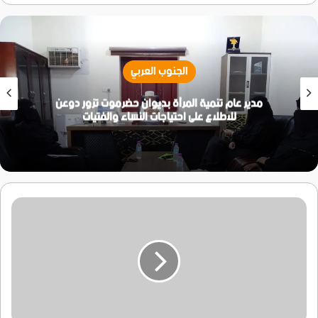
الجنوب العربي
مدير عام تنمية المرأة بديوان حضرموت تزور دوعن
للاطلاع على احتياجات النساء والفتيات
يافع..
أولياء
أمور
طلاب
مدرسة
الفاروق
بلبعوس
يقدمون