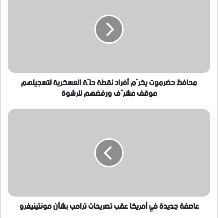
يكرّم
أفراد
نقطة
حلّة
العسكرية
لتسجيلهم
موقف
مشرّف
محافظ حضرموت يكرّم أفراد نقطة حلّة العسكرية لتسجيلهم
ورفضهم
موقف مشرّف ورفضهم للرشوة
للرشوة
عاصفة
جديدة
في
أمريكا
عقب
تصريحات
ترامب
بشأن
مونتينيغرو
عاصفة جديدة في أمريكا عقب تصريحات ترامب بشأن مونتينيغرو