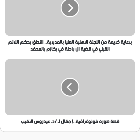
اللجنة
الاهلية
العليا
بالمديرية..
النطق
بحكم
اللائم
برعاية كريمة من اللجنة الاهلية العليا بالمديرية.. النطق بحكم اللائم
القبلي
القبلي في قضية ال باحلة في بكازم بالمحفد
في
قضية
قصة
ال
صورة
باحلة
فوتوغرافية..!
في
مقال
بكازم
لـ
بالمحفد
/
د.
عيدروس
النقيب
قصة صورة فوتوغرافية..! مقال لـ /د. عيدروس النقيب