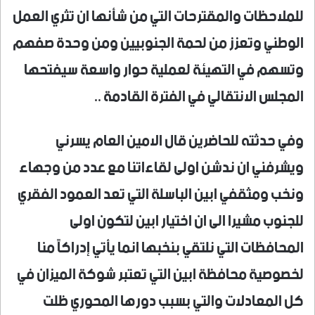
للملاحظات والمقترحات التي من شأنها ان تثري العمل
الوطني وتعزز من لحمة الجنوبيين ومن وحدة صفهم
وتسهم في التهيئة لعملية حوار واسعة سيفتحها
المجلس الانتقالي في الفترة القادمة ..
وفي حدثته للحاضرين قال الامين العام يسرني
ويشرفني ان ندشن اولى لقاءاتنا مع عدد من وجهاء
ونخب ومثقفي ابين الباسلة التي تعد العمود الفقري
للجنوب مشيرا الى ان اختيار ابين لتكون اولى
المحافظات التي نلتقي بنخبها انما يأتي إدراكاً منا
لخصوصية محافظة ابين التي تعتبر شوكة الميزان في
كل المعادلات والتي بسبب دورها المحوري ظلت