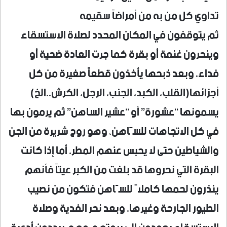
تداوي كل من به من أمراضاً سقيمه
ثم يتوقفون في المكان المحدد لصلاة الاستسقاء
وينحرون غنمة أو بقرة كما جرت العادة ضحية أو
فداء، وبعد ذبحها يأخذون قطعاً صغيرة من كل
أجزائها(القلب، الكبد، الجنب، الرجل، الكرش..الخ)
يسمونها “عشورة” أو “عشير الساهن” ثم يرمون بها
في كل الاتجاهات للسَّاهن، وهو روح شريرة من الجن
والشياطين حتى لا يحبس عنهم المطر. أما إذا كانت
البقرة التي نحروها قد بلغت من الكبر عيتاً فأنهم
ينذرون لحمها كاملاً للسَّاهن فتكون من نصيب
الطيور الجارحة وغيرها. وبعد نحر الفدية وصلاة