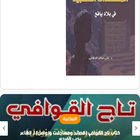
المكتبة
قوافي (قصائد ومساجلات وزوامل) لـ الشاعر
يحيى الفردي