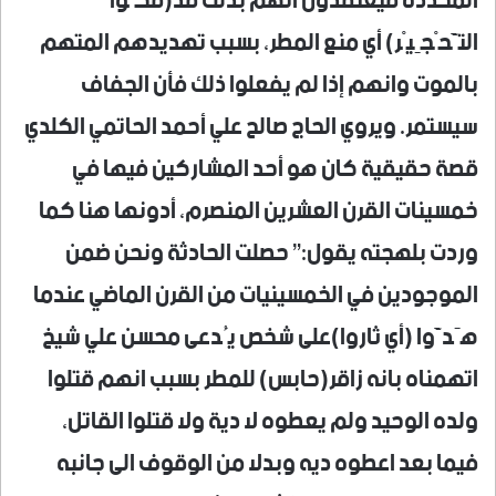
المحددة فيعتقدون أنهم بذلك قد(فكَّوا
التَّحْجِيْر) أي منع المطر، بسبب تهديدهم المتهم
بالموت وانهم إذا لم يفعلوا ذلك فأن الجفاف
سيستمر. ويروي الحاج صالح علي أحمد الحاتمي الكلدي
قصة حقيقية كان هو أحد المشاركين فيها في
خمسينات القرن العشرين المنصرم، أدونها هنا كما
وردت بلهجته يقول:” حصلت الحادثة ونحن ضمن
الموجودين في الخمسينيات من القرن الماضي عندما
هَدَّوا (أي ثاروا)على شخص يُدعى محسن علي شيخ
اتهمناه بانه زاقر(حابس) للمطر بسبب انهم قتلوا
ولده الوحيد ولم يعطوه لا دية ولا قتلوا القاتل،
فيما بعد اعطوه ديه وبدلا من الوقوف الى جانبه