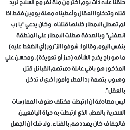
حلقنا عليه ذات يوم اكثر من مئة نفر مع السلاح نريد
قتله وتدخلوا العقال وأعطيناه مهلة يومين فقط اذا
لم تهطل الامطار خلالها قتلناه. وكان يدعي “يا رب
انصفني” وبالصدفة هطلت الأمطار على المنطقة
بنفس اليوم وقالوا: شوفوا الزَّرور(أي الضغط عليه)
ما هو راح يخرج الشأفه (حرز أو تعويذة). ومحسن علي
المذكور هو باقي عائلة دمرتهم القبائل قتل
وهروب بتهمة رد المطر وأمور أخرى لا تدخل
بالعقل”.
ليس مصادفة أن ارتبطت مختلف صنوف الممارسات
السحرية بالمطر، الذي ارتبطت به حياة اليافعيين،
فالجفاف كان يهددهم بالفناء. ولا شك أن الجهل