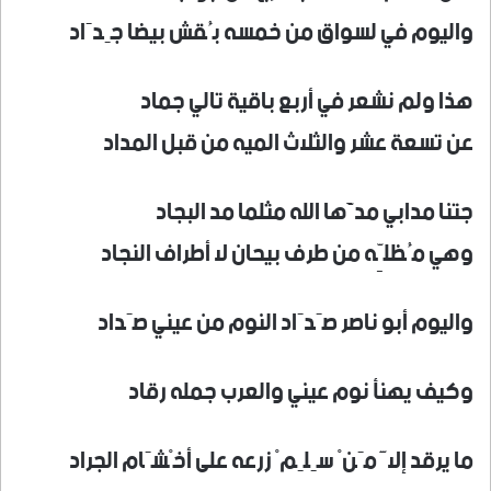
واليوم في لسواق من خمسه بُقش بيضا جِدَاد
هذا ولم نشعر في أربع باقية تالي جماد
عن تسعة عشر والثلاث الميه من قبل المداد
جتنا مدابي مدَّها الله مثلما مد البجاد
وهي مُظلِّه من طرف بيحان لا أطراف النجاد
واليوم أبو ناصر صَدَاد النوم من عيني صَداد
وكيف يهنأ نوم عيني والعرب جمله رقاد
ما يرقد إلاَّ مَنْ سِلِمْ زرعه على أخْشَام الجراد