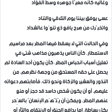
وغاليه كانه معيَّا جوهره وسط الفؤاد
عسى يوفق بيننا يوم التلاقي والتناد
واتخبَّرك من هرج يافع ذي تنوّوا عالشداد
وفي الحالات التي لا يسقط فيها المطر بعد مراسيم
الاستمطار، كأن الناس يذهبون مذاهب شتى في
تعليل أسباب انحباس المطر، كأن يكون أحد السادة لم
يحصل على حقه المستحق من وجهة نظرهم، من
النذور والعشير والزكاة ونحو ذلك، فأصابتهم دعواته
عليهم، أو أن يكون شخص حاسد قد حجز أو منع
عنهم المطر. ويمكن أن يُتَّهَم الإنسانُ بالسِّحر
بكل بساطة، إما بدافع الحنق أو الانتقام والثأر أو