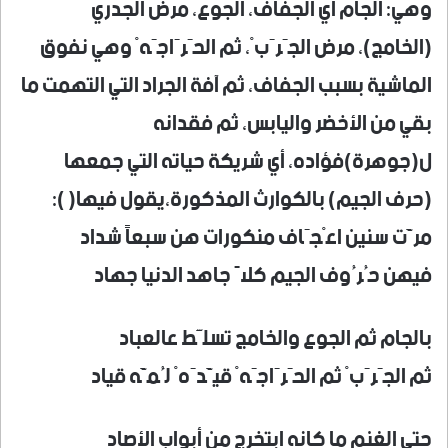
وهي: الجام أي الجفاف، الجوع، مرض الجدري
(الخامج)، مرض الجَرَبْ، ثم الحَرَاجَهْ وهي نفوق
الماشية بسبب الجفاف، ثم آفة الجراد التي التهمت ما
بقي من الأخضر واليابس، ثم فقدانه
ل(جوهرة)فؤاده، أي شريكة حياته التي جمعها
(حرف الجيم) بالكوارث المذكورة،يقول فيها( ):
مرَّت سنين اعْجَاف منكورات هن سبعاً شداد
فيهن حُرُوف الجيم كلاً جاهد الدنيا جهاد
بالجام ثم الجوع والخامج تسلَّط عالعباد
ثم الجَرَبْ ثم الحَرَاجَهْ قيَّدَهْ لُمَّه قياد
حتى الغنم ما كانه ابتخرج من أبواب الأصاد