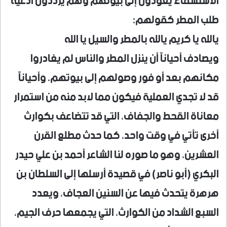
الاستسقاء يعودون إلى بيوتهم وهم يرددون أدعية
طلب المطر كقولهم:
يالله يا كريم يالله بالمطر والسيل يا الله
ويصادف أحياناً أن ينزل المطر والناس لم يغادروا
مكانهم بعد أو فور وصولهم إلى بيوتهم. وأحياناً
قد لا تجدي العملية فيكون مما لابد منه من استمرار
معاناة القحط والجفاف، التي قد تتضاعف بكوارث
أخرى تأتي في وقت واحد، كما حدث مطلع القرن
العشرين، وهو ما صوره لنا الشاعر أحمد بن علي حيدر
البكري (أبو ناصر) في قصيدة أرسلها إلى السلطان بن
هرهرة يتحدث فيها عن السنين العجاف، ويعدد
السبع الشداد من الكوارث، التي يجمعها حرف الجيم،