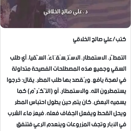
كتب/علي صالح الخلاقي
التمطُّر، الاستمطار، الاسْتِسْقَاءُ، السُّقيا، أي طلب
السقي وجميع هذه المصطلحات الفصيحة متداولة
في لهجة يافع. ويُقصد بها طلب المطر. يقال: خرجوا
يستمطرون الله. والاستمطار، أو (التَّكُرُّم) كما
يسميه البعض، كان يتم حين يطول احتباس المطر
ويحل القحط ويفعل الجفاف فعله، فيعز ماء الشرب
في الآبار وتجف المزروعات وينعدم الرعي فتنفق