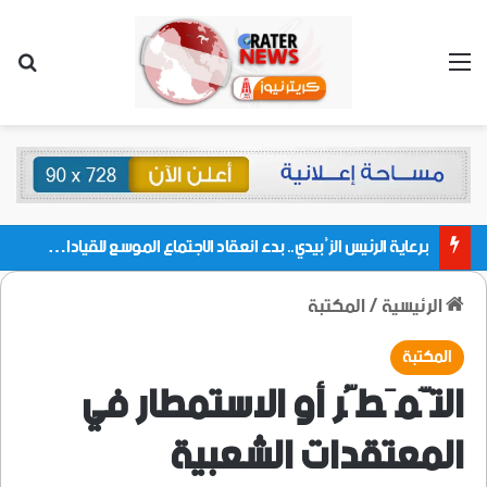
القائمة
بحث
برعاية الرئيس الزُبيدي.. بدء انعقاد الاجتماع الموسع للقيادات المحلية بالعاصمة ولمديريات وكتل مجلس العموم ومنسقيات الجامعة بالعاصمة عدن
الرئيسية
/
المكتبة
المكتبة
التَّمَطُّر أو الاستمطار في
المعتقدات الشعبية