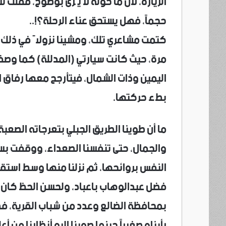
الزيارة، لأن ما حوله لا يُرى بوضوح، فقلت
حجماً، فهل يستحق عناء الرحلة؟!..
كتمت مشاعري تلك، ومشينا نزولاً في ذلك 
مرة، حيث كانت سيارتي (المدللة) كما وصفها
اليمين وذات الشمال، فيتأرجح معها رفاق 
بطء حركتها.
ما أن طوينا الطريق الجبلي بتعرجاته الصعب
والجمال، حتى تنفسنا الصعداء، ووقفت بسي
النفس بروائحها، ثم نزلنا منها وسط استق
فضل عبدالوهاب باعباد، ولحسن الحظ كان م
بمحافظة الضالع وعدد من شباب القرية، فصعد
رأيناه صغيراً حينما صوبنا إليه أنظارنا من 