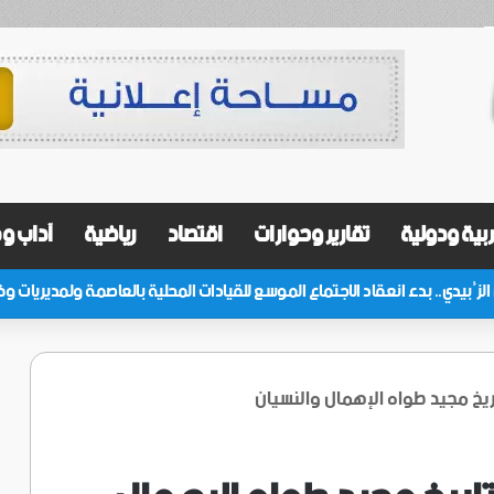
بية ودولية
تقارير وحوارات
اقتصاد
رياضية
آداب و
اريخ مجيد طواه الإهمال والنسيان