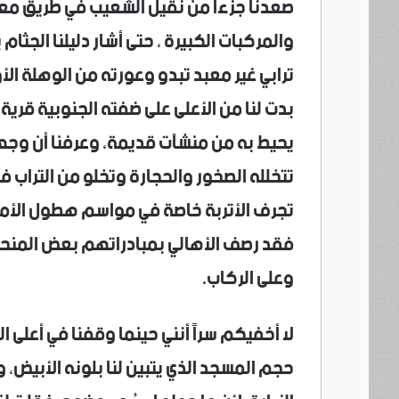
صعدنا جزءاً من نقيل الشعيب في طريق مع
والمركبات الكبيرة ، حتى أشار دليلنا الجثام
ترابي غير معبد تبدو وعورته من الوهلة الأول
بدت لنا من الأعلى على ضفته الجنوبية قر
يحيط به من منشآت قديمة، وعرفنا أن وجه
تتخلله الصخور والحجارة وتخلو من التراب ف
تجرف الأتربة خاصة في مواسم هطول الأمط
فقد رصف الأهالي بمبادراتهم بعض المنحنيا
وعلى الركاب.
لا أخفيكم سراً أنني حينما وقفنا في أعلى 
حجم المسجد الذي يتبين لنا بلونه الأبيض،