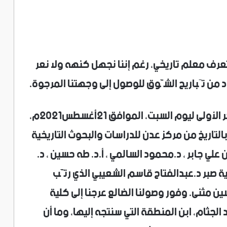
لتعرف معلم تاريخي، رغم إننا نجهل كنهه ولا نعر
من تَباريح الشَّوق للوصول إلى وجهتنا المرجوة.
تحرك موكبنا من عدن مع انبلاج خيوط الفجر الأولى ليوم السبت، الموافق 21أغسطس2021م،
اريخ من مركز عدن للدراسات والبحوث التاريخية
لي جابر ، د.محمود السالمي ، أ.د. طه حسين ، د.
ية صبر د.عبدالفتاح قاسم الشعيبي الذي رتَّب
ن مثنى. وفور وصولنا الضالع عرجنا إلى كلية
لجثام، ابن المنطقة التي سنتجه إليها، وما أن