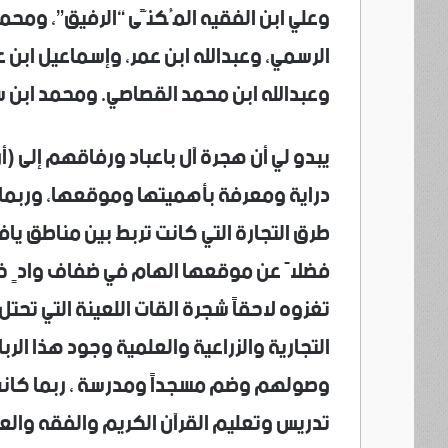
وعلي ابن الفقيه المُكنًّى “الرفيق”، ومحم
الرسمي، وعبدالله ابن عمر، وإسماعيل ابن ع
وعبدالله ابن محمد القصاصي. ومحمد ابن س
يبدو لي أن هجرة آل باعباد ورفاقهم إلى (
دراية ومعرفة بأهميتها وموقعها، وربما
طرق التجارة التي كانت تربط بين مناطق يافع
فضلاً عن موقعها الهام في ضفاف وادٍ خصي
تغزوه لاحقاً شجرة القات اللعينة التي تحتل
التجارية والزراعية والعلمية وجود هذا الرب
وصولهم وضم مسجداً ومدرسة ، ربما كانت ال
تدريس وتعليم القرآن الكريم والفقه وال