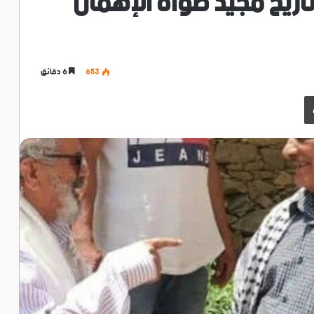
تاريخ مجيد طواه الإهمال
653
6 دقائق
طباعة