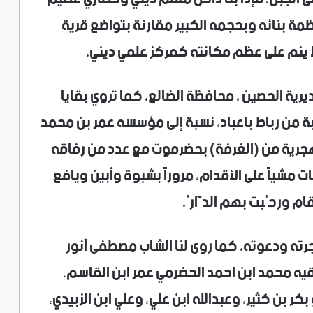
عظمة بنائه وبحجمه الكبير مقارنة بتواضع قرية
ط ينم على عظم مكانته كمركز علمي ديني.
ديرية الحصين ، محافظة الضالع، كما تروي بقايا
 من رباط باعباد، نسبة إلى مؤسسه عمر بن محمد
 عبدالله باعباد، الذي قدم في سنة 726هجرية من (الغرفة) بحضرموت مع عدد من رفاقه
مشياً على الأقدام، مروراً بشبوة وأبين ويافع
 ورحُبت بهم الدَّارُ.
رته ودعوته، كما روى لنا الشاب مصطفى أنور
فقيه محمد ابن احمد الحضرمي عمر ابن القاسم،
ر بن كثير، وعبدالله ابن علي، وعلي ابن الزبيدي،