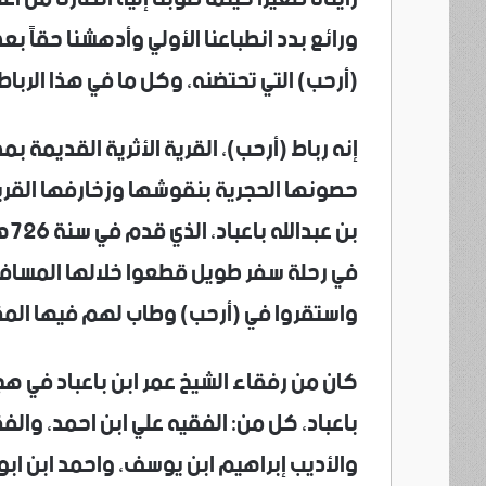
ورائع بدد انطباعنا الأولي وأدهشنا حقاً ب
(أرحب) التي تحتضنه، وكل ما في هذا الربا
إنه رباط (أرحب)، القرية الأثرية القديمة بم
حصونها الحجرية بنقوشها وزخارفها القربة
بن
في رحلة سفر طويل قطعوا خلالها المسافات 
واستقروا في (أرحب) وطاب لهم فيها المقام
كان من رفقاء الشيخ عمر ابن باعباد في هج
باعباد، كل من: الفقيه علي ابن احمد، وال
والأديب إبراهيم ابن يوسف، واحمد ابن ابو بك