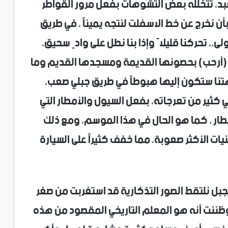
بد، تتخلله بعض التشوهات بفعل مرور القواطر
 بأن نخرج عن خط الاسفلت لنتجه يميناً ، في طريق
ى.. تحركنا قليلاً وإذا بنا نطل على وادٍ سحيق،
ية (أرحب) بحصونها القديمة ومسجدها القديم وما
تنا ستكون إليها هبوطاً في طريق جبلي صعب،
ي كثير من تعرجاته، بفعل السيول والأمطار التي
ار ، كما هو الحال في هذا الموسم، ومع ذلك
ت الأكثر صعوبة، مما خفف كثيراً على السيارة
الجبل نلتقط الصور التذكارية قد استغربت من صغر
 وظننت أنه هو المعلم التاريخي المقصود من هذه