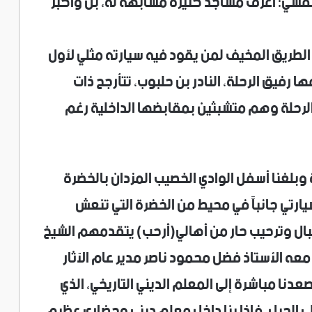
 لنفسي: أعرف مساجد كثيرة مشابهة له، بل وأكبر
الطريق المخيف لمن يقود فيه سيارته مثلي لأول
 رفيق الرحلة، النادر بن حلبوب، تتأرجح ذات
الرحلة وهم متشبثين بمقابضها الداخلية رغم
ة وبلغنا أسفل الوادي الخصيب المزدان بالخضرة
ارتي جانباً في محيط من الخضرة التي تنعش
بال وترحيب حار من أهالي(أرحب) يتقدمهم الشيخ
عه الأستاذ فضل محمود ناصر مدير عام الآثار
نا مباشرة إلى المعلم الديني التاريخي، الذي
أعلى الجبل، فإذا بنا داخل معلم ديني وحضاري عظيم