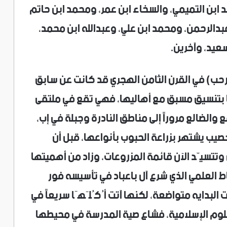
د ابن التميمي، والسخاء ابن عمر، ومحمد ابن حاتم
بدالرحمن، ومحمد ابن علي، وعبدالله ابن محمد،
عيد، وآخرين.
أرحب) في القرن الثامن الهجري قد كانت عن سابق
 بتنسيق مسبق مع أهاليها، فهي تقع في ملتقى
 والضالع مروراً إلى مناطق النادرة وجبلة في إب،
ب يشتهر بزراعة الحبوب بأنواعها، قبل أن
 وتتسيّد الآن قائمة المزروعات، وزاد من أهميتها
اط العلمي الذي شرع آل باعباد في تأسيسه فور
بدايه متواضعة، لكنها آتت أُكُلَهَا سريعاً في
علوم الإسلامية، فشاع صية المدرسة في محيطها