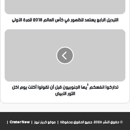
العالم
2018
للمرة
الأولى
التبديل الرابع يستعد للظهور في كأس العالم 2018 للمرة الأولى
تداركوا
انفسكم
ٱيها
الجنوبيون
قبل
أن
تقولوا
أكلت
يوم
اكل
تداركوا انفسكم ٱيها الجنوبيون قبل أن تقولوا أكلت يوم اكل
الثور
الثور الأبيض
الأبيض
© حقوق النشر 2026، جميع الحقوق محفوظة | موقع كريتر نيوز |
Crater New
|