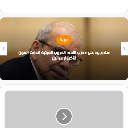
عربية
الأمم المتحدة تحصي عودة أكثر من 800 ألف نازح الى
مناطقهم في لبنان
التبديل
الرابع
يستعد
للظهور
في
كأس