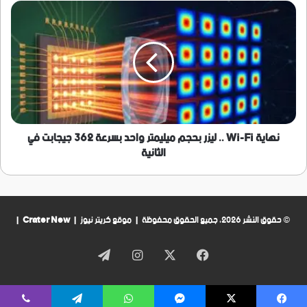
عضو
نهاية
الجمعية
Wi-
الوطنية
Fi
..
ليزر
بحجم
ميليمتر
واحد
بسرعة
362
نهاية Wi-Fi .. ليزر بحجم ميليمتر واحد بسرعة 362 جيجابت في
جيجابت
الثانية
في
الثانية
© حقوق النشر 2026، جميع الحقوق محفوظة | موقع كريتر نيوز |
Crater New
|
فيسبوك
‫X
انستقرام
تيلقرام