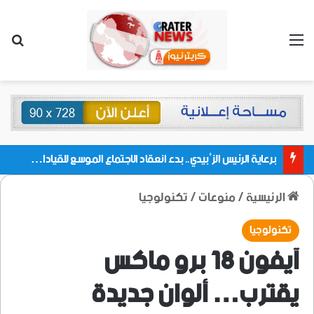
القائمة
بحث
برعاية الرئيس الزُبيدي.. بدء انعقاد الاجتماع الموسع للقيادات المحلية بالعاصمة ولمديريات وكتل مجلس العموم ومنسقيات الجامعة بالعاصمة عدن
الرئيسية
/
منوعات
/
تكنولوجيا
تكنولوجيا
آيفون 18 برو ماكس
يقترب… ألوان جديدة