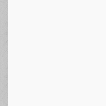
منذ يوم واحد
كويكب عملاق يقترب من الأرض.. ومفاجأة 