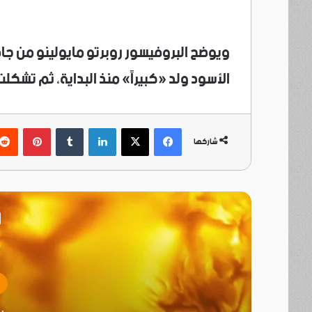
ويوضح البروفيسور روبرتو مايولينو من جام
الأسود ولد «كبيراً» منذ البداية، ثم تش
فيسبوك
‫X
لينكدإن
بينتي
شاركها
أ
ت