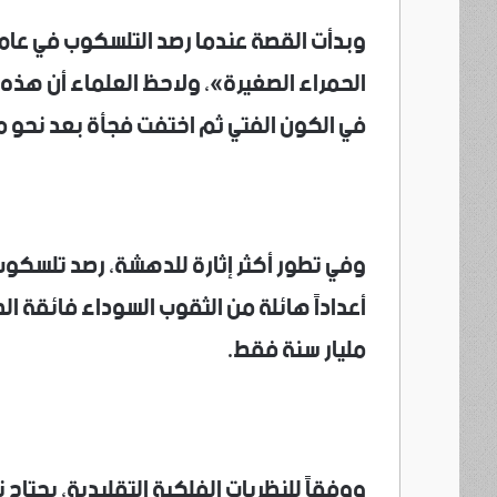
الحمراء الصغيرة»، ولاحظ العلماء أن هذه 
في الكون الفتي ثم اختفت فجأة بعد نحو مل
وفي تطور أكثر إثارة للدهشة، رصد تلسكو
أعداداً هائلة من الثقوب السوداء فائقة ا
مليار سنة فقط.
ووفقاً للنظريات الفلكية التقليدية، يحتاج 