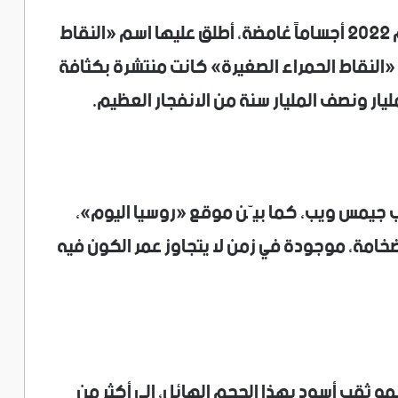
وبدأت القصة عندما رصد التلسكوب في عام 2022 أجساماً غامضة، أطلق عليها اسم «النقاط
«النقاط الحمراء الصغيرة» كانت منتشرة بكثافة
يار ونصف المليار سنة من الانفجار العظيم.
ب جيمس ويب، كما بيّن موقع «روسيا اليوم»،
لضخامة، موجودة في زمن لا يتجاوز عمر الكون فيه
نمو ثقب أسود بهذا الحجم الهائل، إلى أكثر من