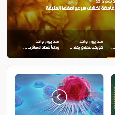
 يوم واحد
 غامضة تكشف سر عواصفها العنيفة
منذ يوم واحد
منذ يوم واحد
مذهلة للشمس.. دوامات غامضة تكشف سر عواصفها العنيفة
كويكب عملاق يقترب من الأرض.. ومفاجأة غير متوقعة تنتظره
وداعاً لعداد الرسائل.. مفاجأة طال انتظارها لمستخدمي شات جي بي تي المجاني
اكتشاف
علمي..
نقطة
ضعف
غير
متوقعة
تمنح
أملاً