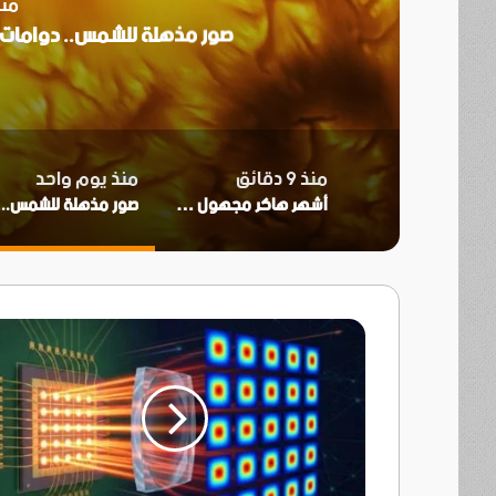
منذ
صور مذهلة للشمس.. دوامات
منذ 9 دقائق
منذ يوم واحد
أشهر هاكر مجهول في العالم.. من هو فايناس فيشر؟
صور 
نهاية
Wi-
Fi
..
ليزر
بحجم
ميليمتر
واحد