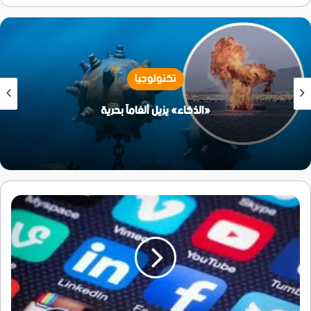
تكنولوجيا
«الذكاء» يزيل ألغاماً بحرية
في
زمن
المنصات..
التسلية
العابرة
مراقبة
لا
تنام