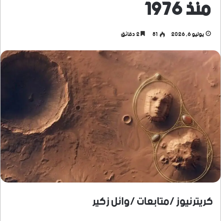
منذ 1976
يوليو 6, 2026
81
2 دقائق
كريترنيوز /متابعات /وائل زكير