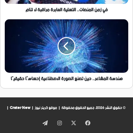
في زمن المنصات.. التسلية العابرة مراقبة لا تنام
هندسة
المشاعر..
حين
تصنع
الصورة
الاصطناعية
إحساسًا
حقيقيًا
هندسة المشاعر.. حين تصنع الصورة الاصطناعية إحساسًا حقيقيًا
© حقوق النشر 2026، جميع الحقوق محفوظة | موقع كريتر نيوز |
Crater New
|
فيسبوك
‫X
انستقرام
تيلقرام