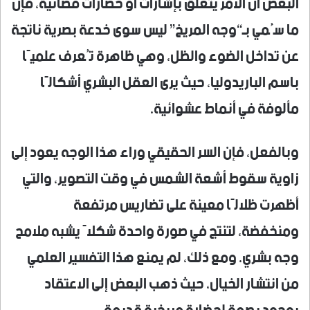
البعض أن الأمر يتعلق بإشارات أو حضارات فضائية، فإن
ما سُمي بـ“وجه المريخ” ليس سوى خدعة بصرية ناتجة
عن تداخل الضوء والظل، وهي ظاهرة تُعرف علميًا
باسم الباريدوليا، حيث يرى العقل البشري أشكالًا
مألوفة في أنماط عشوائية.
وبالفعل، فإن السر الحقيقي وراء هذا الوجه يعود إلى
زاوية سقوط أشعة الشمس في وقت التصوير، والتي
أظهرت ظلالًا معينة على تضاريس مرتفعة
ومنخفضة، لتنتج في صورة واحدة شكلاً يشبه ملامح
وجه بشري. ومع ذلك، لم يمنع هذا التفسير العلمي
من انتشار الخيال، حيث ذهب البعض إلى الاعتقاد