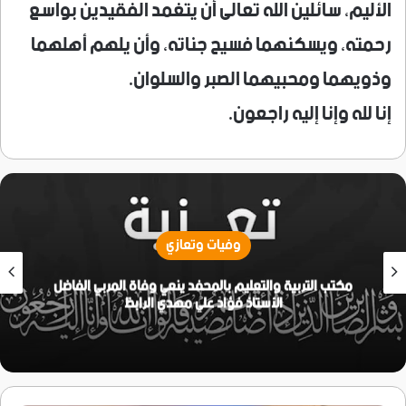
الأليم، سائلين الله تعالى أن يتغمد الفقيدين بواسع
رحمته، ويسكنهما فسيح جناته، وأن يلهم أهلهما
وذويهما ومحبيهما الصبر والسلوان.
إنا لله وإنا إليه راجعون.
وفيات وتعازي
مكتب التربية والتعليم بالمحفد ينعي وفاة المربي الفاضل
الأستاذ فؤاد علي مهدي الرابظ