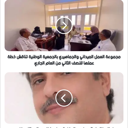
مجموعة
العمل
الميداني
والجماهيري
بالجمعية
الوطنية
تناقش
خطة
عملها
للنصف
مجموعة العمل الميداني والجماهيري بالجمعية الوطنية تناقش خطة
الثاني
عملها للنصف الثاني من العام الجاري
من
العام
خطاب
الجاري
“المتوائمون
مع
الرياض”..
عندما
تتعدد
الرسائل
وتغيب
الوجهة