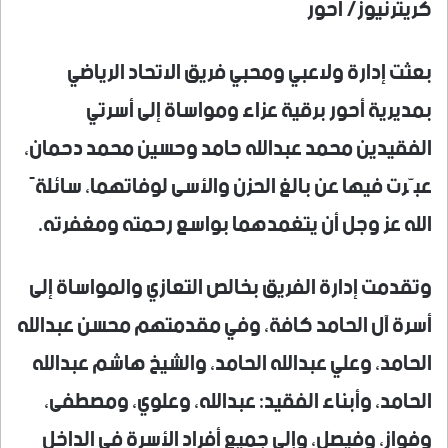
كريترنيوز/ أحور
بعثت إدارة ولاعبي ومحبي فريق الاتحاد الرياضي
بمديرية أحور برقية عزاء ومواساة إلى أسرتي
الفقيدين محمد عبدالله حامد وحسين محمد دحمان،
عبّرت فيها عن بالغ الحزن والأسى لوفاتهما، سائلةً
الله عز وجل أن يتغمدهما بواسع رحمته ومغفرته.
وتقدمت إدارة الفريق بخالص التعازي والمواساة إلى
أسرة آل الحامد كافة، وفي مقدمتهم محسن عبدالله
الحامد، وعلي عبدالله الحامد، والشيخ هاشم عبدالله
الحامد، وأبناء الفقيد: عبدالله، وعلوي، ومصطفى،
وفواز، وفيصل، وإلى جميع أفراد الأسرة في الداخل