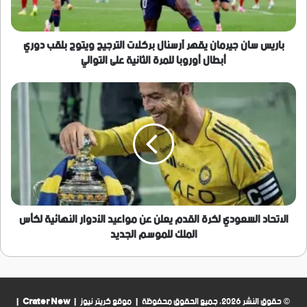
الترجيح
ويتوج
بلقب
دوري
باريس سان جيرمان يقهر آرسنال بركلات الترجيح ويتوج بلقب دوري
أبطال
أبطال أوروبا للمرة الثانية على التوالي
أوروبا
للمرة
الاتحاد
الثانية
السعودي
على
لكرة
التوالي
القدم
يعلن
عن
مواعيد
الأدوار
النهائية
لكأس
الاتحاد السعودي لكرة القدم يعلن عن مواعيد الأدوار النهائية لكأس
الملك
الملك للموسم الجديد
للموسم
الجديد
© حقوق النشر 2026، جميع الحقوق محفوظة | موقع كريتر نيوز |
Crater New
|