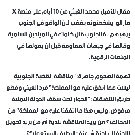
مقال للزميل محمد الغيثي من 10 أيام على منصة X
مازالوا يشخصنونه بغضب لان الواقع في الجنوب
يرهبهم ، فالجنوب قال كلمته في الميادين السلمية
وقالها في جبهات المقاومة قبل أن يقولها في
المنصات الرقمية.
تهمة الهجوم جاهزة: “مناقشة القضية الجنوبية
ليست مما اتفق عليه مع المملكة” فرد الغيثي وقطع
طريق التلفيقات: “الحوار تحت سقف الدولة اليمنية
مرفوض، وليس هذا ما اتفقنا عليه مع المملكة” من
المخالف؟ من يريد المناقشة بندية أم من يريد تحويل
اللجنة إلى لجنة شرعنة “الإدارة بالاستعمار”؟