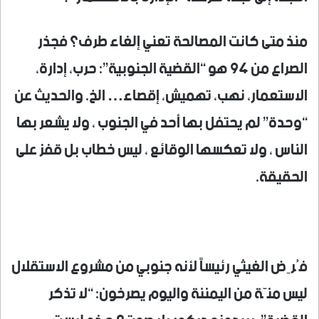
منذ متى كانت المصالحة تعني إلغاء طرف؟ فجذر
الصراع من 94 هو “القضية الجنوبية”: حرب، إدارة،
الاستعمار، نهب، تهميش، إقصاء… الخ. والحديث عن
“وحدة” لم يحتفل بها أحد في الجنوب ، ولا يشعر بها
الناس ، ولا تعكسها الوقائع ، ليس خطاب بل قفز على
الحقيقة.
فُرِض الغيثي رئيساً لأنه جنوبي من مشروع الاستقلال
ليس منّة من اليمننة واليوم يصرخون: “لا تذكر