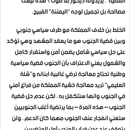
القضية”. يريدونه ديكور بلا صوت؟ هذه ليست
مصالحة بل تجميل لوجه “اليمننة” القبيح.
الخلط بن خلاف المملكة مع طرف سياسي جنوبي
وبين قضية الجنوب هو ما يعقد المشهد وهي تؤكد
على حل سياسي شامل يضمن أمن واستقرار كامل
والشمول يعني الاعتراف بأن الجنوب قضية سياسية
وطنية تحتاج معالجة ترضي غالبية ابنانه و”شلة
العليمي” تريد معالجة خشية المملكة من فراغ أمني
في الجنوب وانها ستتكفل به ، لكن عدم حل قضية
الجنوب – هذه المرة – بما يرتضية أغلب الجنوبيين
ستعني انفجار عنف الجنوب مهما كان الدعم ، ولن
يتوقف عند عدن فباب المندب أول المتضررين …