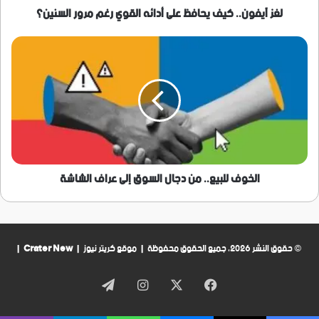
السنين؟
لغز آيفون.. كيف يحافظ على أدائه القوي رغم مرور السنين؟
الخوف
للبيع..
من
دجال
السوق
إلى
عراف
الشاشة
الخوف للبيع.. من دجال السوق إلى عراف الشاشة
© حقوق النشر 2026، جميع الحقوق محفوظة | موقع كريتر نيوز |
Crater New
|
فيسبوك
‫X
انستقرام
تيلقرام