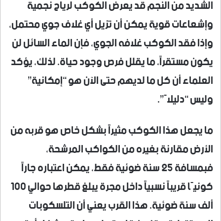
الشديد من النجم قد يعرض الكوكب لرياح نجمية
وإشعاعات قوية يمكن أن تزيل أي غلاف جوي محتمل،
وإذا فقد الكوكب غلافه الجوي، فإن الماء السائل لن
يكون مستقراً، ما يقلل فرص وجود حياة. لذلك، يؤكد
العلماء أن كل ما لديهم حتى الآن هو “إمكانية”
وليس “دليلاً”.
ما يجعل هذا الكوكب مثيراً بشكل خاص هو قربه من
الأرض مقارنة بغيره من الكواكب المرشحة،
فبمسافة 25 سنة ضوئية فقط، يمكن اعتباره جاراً
كونيًا قريباً نسبياً داخل مجرة يبلغ قطرها حوالي 100
ألف سنة ضوئية. هذا القرب يعني أن التلسكوبات