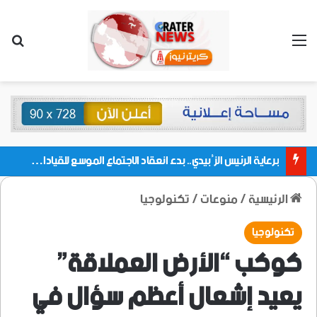
القائمة
بحث
برعاية الرئيس الزُبيدي.. بدء انعقاد الاجتماع الموسع للقيادات المحلية بالعاصمة ولمديريات وكتل مجلس العموم ومنسقيات الجامعة بالعاصمة عدن
الرئيسية
/
منوعات
/
تكنولوجيا
تكنولوجيا
كوكب “الأرض العملاقة”
يعيد إشعال أعظم سؤال في