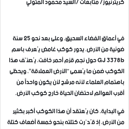
كريترنيوز/ متابعات /السيد محمود المتولي
في أعماق الفضاء السحيق، وعلى بعد نحو 25 سنة
ضوئية من الأرض، يدور كوكب غامض يُعرف باسم
GJ 3378b حول نجم قزم أحمر خافت، يُصنَّف هذا
الكوكب ضمن ما يُسمى “الأرض العملاقة”، ويحظى
باهتمام العلماء لأنه مرشح لأن يكون واحداً من
أقرب العوالم لاحتضان الحياة خارج كوكب الأرض.
في البداية، كان يُعتقد أن هذا الكوكب أكبر بكثير
من الأرض، إذ قُدّرت كتلته بنحو خمسة أضعاف كتلة