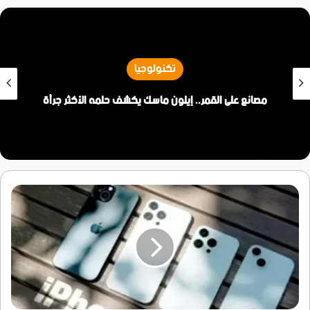
تكنولوجيا
مصانع على القمر.. إيلون ماسك يكشف حلمه الأكثر جرأة
لغز
آيفون..
كيف
يحافظ
على
أدائه
القوي
رغم
مرور