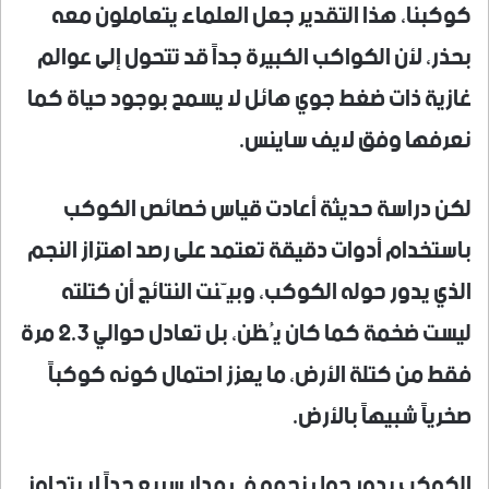
كوكبنا، هذا التقدير جعل العلماء يتعاملون معه
بحذر، لأن الكواكب الكبيرة جداً قد تتحول إلى عوالم
غازية ذات ضغط جوي هائل لا يسمح بوجود حياة كما
نعرفها وفق لايف ساينس.
لكن دراسة حديثة أعادت قياس خصائص الكوكب
باستخدام أدوات دقيقة تعتمد على رصد اهتزاز النجم
الذي يدور حوله الكوكب، وبيّنت النتائج أن كتلته
ليست ضخمة كما كان يُظن، بل تعادل حوالي 2.3 مرة
فقط من كتلة الأرض، ما يعزز احتمال كونه كوكباً
صخرياً شبيهاً بالأرض.
الكوكب يدور حول نجمه في مدار سريع جداً لا يتجاوز